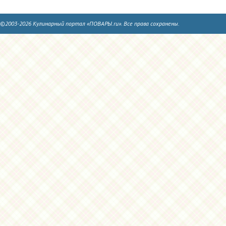
©2003-2026 Кулинарный портал «ПОВАРЫ.ru». Все права сохранены.