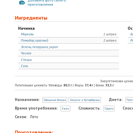
Добавить фото своего
приготовления
Ингредиенты
Начинка
Ос
Морковь
1 штука
Б
Помидор, красный
2 штуки
Р
Зелень, петрушка, укроп
Чеснок
Специи
Соль
Энергетическая ценно
Питательная ценность: Углеводы:
80,3
г
| Жиры:
37,4
г
| Белки:
35,3
г
Назначения:
Диета:
Овощные блюда
Закуски и бутерброды
Пост
Время употребления:
Сложность:
Спос
Ужин
Просто
Сезон:
Лето
Приготовление: