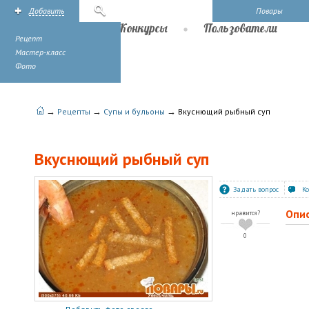
Добавить
Поиск
Повары
Рецепты
Конкурсы
Пользователи
Рецепт
Мастер-класс
Фото
→
→
→
Рецепты
Супы и бульоны
Вкуснющий рыбный суп
Вкуснющий рыбный суп
Задать вопрос
К
Опи
нравится?
0