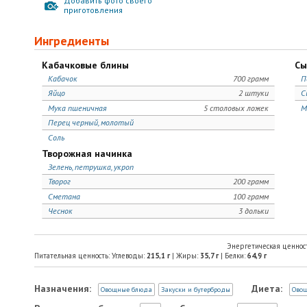
Добавить фото своего
приготовления
Ингредиенты
Кабачковые блины
Сы
Кабачок
700 грамм
П
Яйцо
2 штуки
С
Мука пшеничная
5 столовых ложек
М
Перец черный, молотый
Соль
Творожная начинка
Зелень, петрушка, укроп
Творог
200 грамм
Сметана
100 грамм
Чеснок
3 дольки
Энергетическая ценнос
Питательная ценность: Углеводы:
215,1
г
| Жиры:
35,7
г
| Белки:
64,9
г
Назначения:
Диета:
Овощные блюда
Закуски и бутерброды
Ово