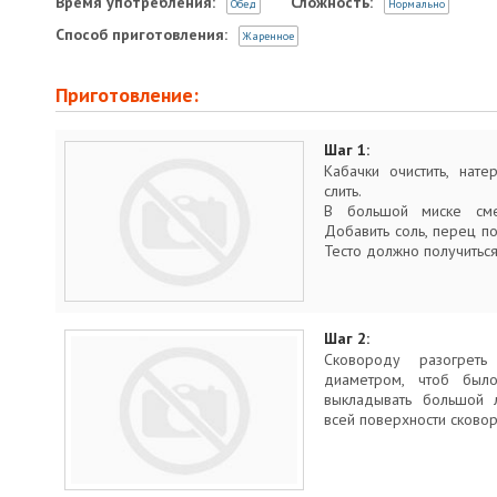
Время употребления:
Сложность:
Обед
Нормально
Способ приготовления:
Жаренное
Приготовление:
Шаг 1:
Кабачки очистить, нате
слить.
В большой миске сме
Добавить соль, перец по
Тесто должно получиться
Шаг 2:
Сковороду разогрет
диаметром, чтоб было
выкладывать большой 
всей поверхности сково