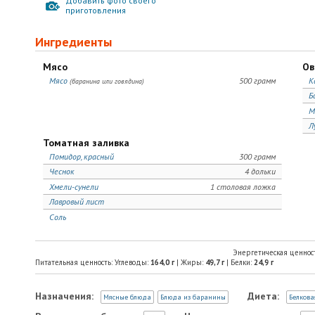
Добавить фото своего
приготовления
Ингредиенты
Мясо
Ов
Мясо
500 грамм
К
(баранина или говядина)
Б
М
Л
Томатная заливка
Помидор, красный
300 грамм
Чеснок
4 дольки
Хмели-сунели
1 столовая ложка
Лавровый лист
Соль
Энергетическая ценнос
Питательная ценность: Углеводы:
164,0
г
| Жиры:
49,7
г
| Белки:
24,9
г
Назначения:
Диета:
Мясные блюда
Блюда из баранины
Белкова