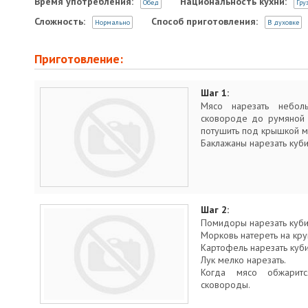
Время употребления:
Национальность кухни:
Обед
Гру
Сложность:
Способ приготовления:
Нормально
В духовке
Приготовление:
Шаг 1:
Мясо нарезать небол
сковороде до румяной 
потушить под крышкой м
Баклажаны нарезать куби
Шаг 2:
Помидоры нарезать куби
Морковь натереть на кру
Картофель нарезать куб
Лук мелко нарезать.
Когда мясо обжарит
сковороды.