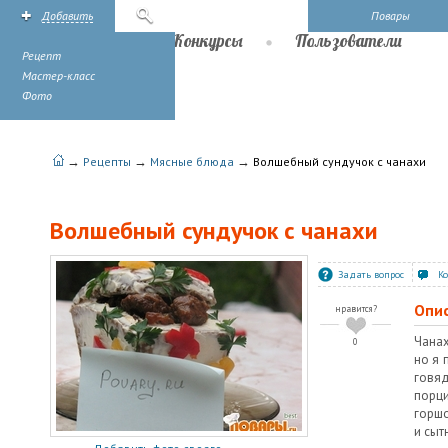
Добавить
Поиск
Повары
Рецепты
Конкурсы
Пользователи
Рецепт
Мастер-класс
Фото
→
→
→
Рецепты
Мясные блюда
Волшебный сундучок с чанахи
Волшебный сундучок с чанахи
Задать вопрос
К
Опи
нравится?
Чанах
0
но я 
говяд
пор
горшо
и сыт