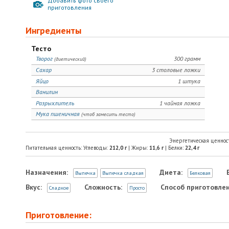
Добавить фото своего
приготовления
Ингредиенты
Тесто
Творог
300 грамм
(диетический)
Сахар
3 столовые ложки
Яйцо
1 штука
Ванилин
Разрыхлитель
1 чайная ложка
Мука пшеничная
(чтоб замесить тесто)
Энергетическая ценнос
Питательная ценность: Углеводы:
212,0
г
| Жиры:
11,6
г
| Белки:
22,4
г
Назначения:
Диета:
Выпечка
Выпечка сладкая
Белковая
Вкус:
Сложность:
Способ приготовлен
Сладкое
Просто
Приготовление: