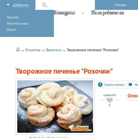
Добавить
Поиск
Повары
Рецепты
Конкурсы
Пользователи
Рецепт
Мастер-класс
Фото
→
→
→
Рецепты
Выпечка
Творожное печенье "Розочки"
Творожное печенье "Розочки"
Задать вопрос
К
Опи
нравится?
0