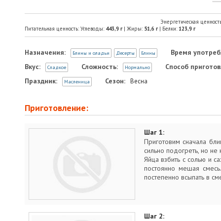
Энергетическая ценност
Питательная ценность: Углеводы:
443,9
г
| Жиры:
51,6
г
| Белки:
123,9
г
Назначения:
Время употреб
Блины и оладьи
Десерты
Блины
Вкус:
Сложность:
Способ приготов
Сладкое
Нормально
Праздник:
Сезон:
Весна
Масленица
Приготовление:
Шаг 1:
Приготовим сначала блин
сильно подогреть, но не 
Яйца взбить с солью и са
постоянно мешая смесь
постепенно всыпать в сме
Шаг 2: