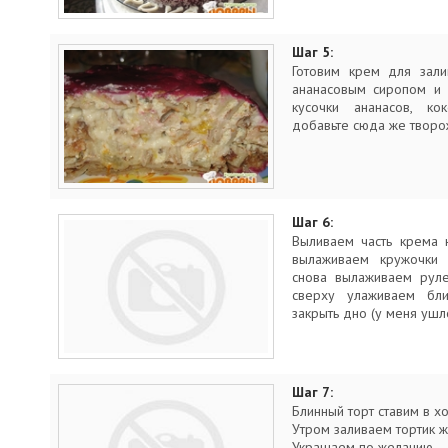
Шаг 5:
Готовим крем для зали
ананасовым сиропом и 
кусочки ананасов, ко
добавьте сюда же творо
Шаг 6:
Выливаем часть крема 
вылаживаем кружочки 
снова вылаживаем руле
сверху улаживаем бл
закрыть дно (у меня ушло
Шаг 7:
Блинный торт ставим в х
Утром заливаем тортик ж
Украшаем по желанию.