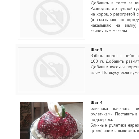
Добавить в тесто гаше
Разводить до нужной гус
на хорошо разогретой с
(я смазываю сковород
накалываю на вилку)
сливочным маслом.
Шаг 3:
Взбить творог с небол
100 г). Добавить размя
Добавим кусочки поренн
изюм. По вкусу если нуж
Шаг 4:
Блинчики начинить т
рулетиками. Поставить в
подмерзла.
Блинные рулетики наре
целофаном и выложить к