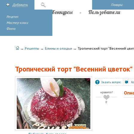
Добавить
Поиск
Повары
Рецепты
Конкурсы
Пользователи
Рецепт
Мастер-класс
Фото
→
→
→
Рецепты
Блины и оладьи
Тропический торт "Весенний цве
Тропический торт "Весенний цветок"
Задать вопрос
К
Опи
нравится?
0