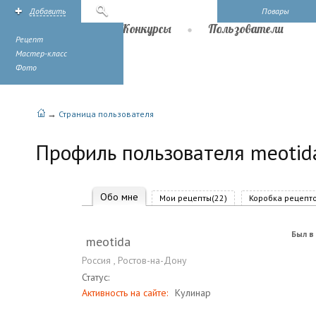
Добавить
Поиск
Повары
Рецепты
Конкурсы
Пользователи
Рецепт
Мастер-класс
Фото
→
Страница пользователя
Профиль пользователя meotid
Обо мне
Мои рецепты(22)
Коробка рецепто
Был в 
meotida
Россия
,
Ростов-на-Дону
Статус:
Активность на сайте:
Кулинар