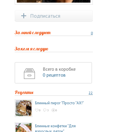
Подписаться
За мной следуют
0
За кем я следую
Всего в коробке
0 рецептов
Рецепты
22
Блинный пирог "Просто "АХ!"
0
3
0
Блинные конфетки "Для
взрослых деток"