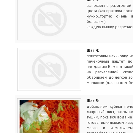
выпекаем в разогретой
цвета (как практика пока
нужно..тортик очень 
большим )
каждую пышку разрезаем
Шаг 4:
приготовим начиночку и
печеночный паштет п
предлагаю Вам вот такой
на раскаленной сков
обариваем до легкой зол
морковки (для паштет б
Шаг 5:
добавляем кубики печен
лавровый лист, закрыв
тушим, пока вся вода не
готова, выкидываем лав
масло и измельчае