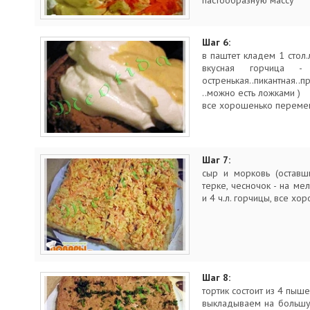
пастообразную массу
Шаг 6:
в паштет кладем 1 стол.л
вкусная горчица -
остренькая..пикантная
..можно есть ложками )
все хорошенько перем
Шаг 7:
сыр и морковь (оставш
терке, чесночок - на мел
и 4 ч.л. горчицы, все 
Шаг 8:
тортик состоит из 4 пыше
выкладываем на большу