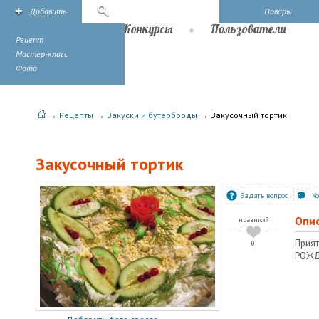
Добавить
Поиск
Повары
Рецепты
Конкурсы
Пользователи
Рецепт
Мастер-класс
Фото
→
→
→
Рецепты
Закуски и бутерброды
Закусочный тортик
Закусочный тортик
Задать вопрос
К
Опи
нравится?
При
0
РОЖД