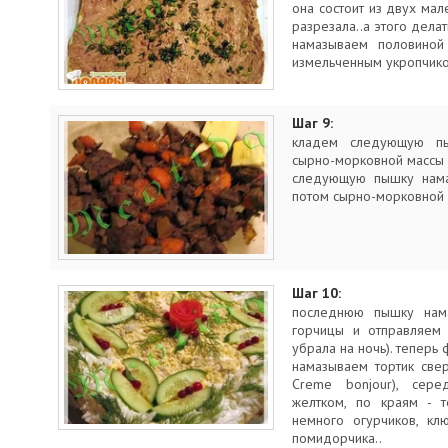
она состоит из двух мале
разрезала..а этого делат
намазываем половиной
измельченным укропчик
Шаг 9:
кладем следующую п
сырно-морковной массы
следующую пышку нама
потом сырно-морковной 
Шаг 10:
последнюю пышку намаз
горчицы и отправляем 
убрала на ночь). теперь
намазываем тортик све
Creme bonjour), сере
желтком, по краям - т
немного огурчиков, кл
помидорчика..