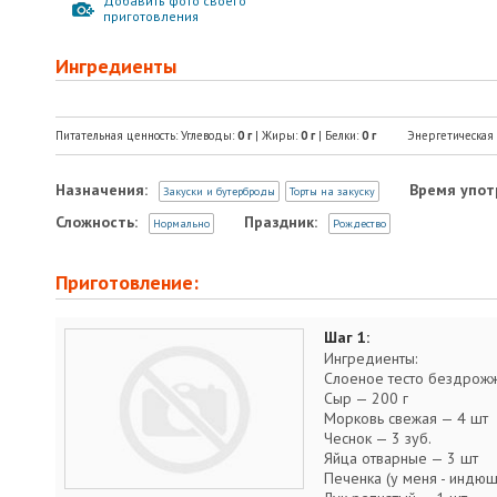
Добавить фото своего
приготовления
Ингредиенты
Питательная ценность: Углеводы:
0
г
| Жиры:
0
г
| Белки:
0
г
Энергетическая
Назначения:
Время упот
Закуски и бутерброды
Торты на закуску
Сложность:
Праздник:
Нормально
Рождество
Приготовление:
Шаг 1:
Ингредиенты:
Слоеное тесто бездрожже
Сыр — 200 г
Морковь свежая — 4 шт
Чеснок — 3 зуб.
Яйца отварные — 3 шт
Печенка (у меня - индюш