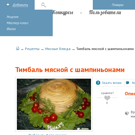
Добавить
Поиск
Повары
Рецепты
Конкурсы
Пользователи
Рецепт
Мастер-класс
Фото
→
→
→
Рецепты
Мясные блюда
Тимбаль мясной с шампиньонами
Тимбаль мясной с шампиньонами
Задать вопрос
К
Опи
нравится?
0
Вр
ми