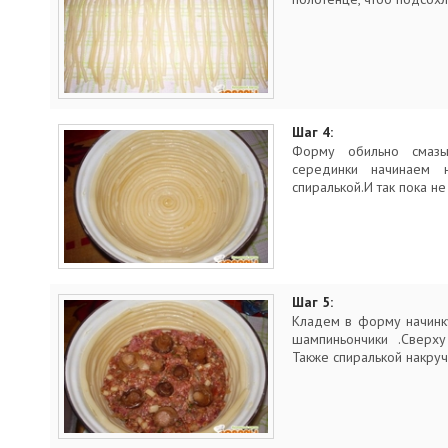
Шаг 4:
Форму обильно смаз
серединки начинаем 
спиралькой.И так пока н
Шаг 5:
Кладем в форму начинк
шампиньончики .Сверх
Также спиралькой накруч