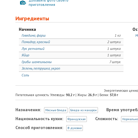
Добавить фото своего
приготовления
Ингредиенты
Начинка
Ос
Говядина, фарш
1 кг
М
Помидор, красный
2 штуки
Лук репчатый
1 штука
Яйцо
1 штука
Грибы шампиньоны
7 штук
Зелень, петрушка, укроп
Соль
Энергетическая ценно
Питательная ценность: Углеводы:
90,2
г
| Жиры:
26,9
г
| Белки:
57,0
г
Назначения:
Время употреб
Мясные блюда
Блюда из макарон
Национальность кухни:
Сложность:
Французская
Нормально
Способ приготовления:
В духовке