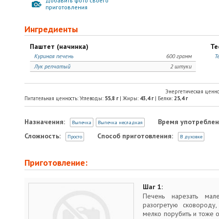
Добавить фото своего
приготовления
Ингредиенты
Паштет (начинка)
Те
Куриная печень
600 грамм
Т
Лук репчатый
2 штуки
Энергетическая ценно
Питательная ценность: Углеводы:
55,8
г
| Жиры:
43,4
г
| Белки:
25,4
г
Назначения:
Время употреблен
Выпечка
Выпечка несладкая
Сложность:
Способ приготовления:
Просто
В духовке
Приготовление:
Шаг 1:
Печень нарезать мале
разогретую сковороду,
мелко порубить и тоже 