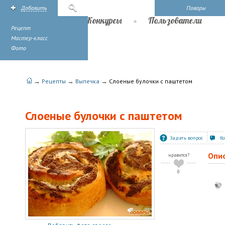
Добавить
Поиск
Повары
Рецепты
Конкурсы
Пользователи
Рецепт
Мастер-класс
Фото
→
→
→
Рецепты
Выпечка
Слоеные булочки с паштетом
Слоеные булочки с паштетом
Задать вопрос
К
Опи
нравится?
0