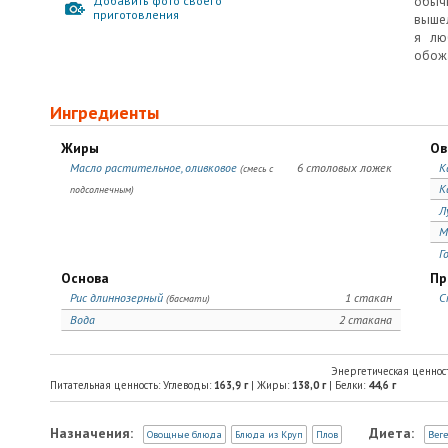
Добавить фото своего
обычн
приготовления
вышел
я лю
обож
Ингредиенты
Жиры
Ов
Масло растительное, оливковое
6 столовых ложек
К
(смесь с
К
подсолнечным)
Л
М
Г
Основа
Пр
Рис длиннозерный
1 стакан
С
(басмати)
Вода
2 стакана
Энергетическая ценнос
Питательная ценность: Углеводы:
163,9
г
| Жиры:
138,0
г
| Белки:
44,6
г
Назначения:
Диета:
Овощные блюда
Блюда из Круп
Плов
Вег