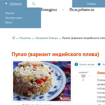
Добавить
Поиск
Повары
Рецепты
Конкурсы
Пользователи
Рецепт
Мастер-класс
Фото
→
→
→
Рецепты
Овощные блюда
Пулао (вариант индийского пло
Пулао (вариант индийского плова)
Задать вопрос
К
Опи
нравится?
Очен
0
нрав
готов
гото
горо
Готов