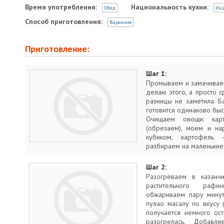
Время употребления:
Национальность кухни:
Обед
Ин
Способ приготовления:
Варенное
Приготовление:
Шаг 1:
Промываем и замачиваем
делаю этого, а просто 
разницы не заметила. 
готовится одинаково быс
Очищаем овощи: карт
(обрезаем), моем и на
кубиком, картофель 
разбираем на маленькие
Шаг 2:
Разогреваем в казанч
растительного рафи
обжариваем пару минут
пулао масалу по вкусу 
получается немного ос
разогрелась. Добавл