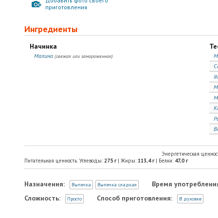
Добавить фото своего
приготовления
Ингредиенты
Начинка
Те
Малина
М
(свежая или замороженная)
С
Я
М
М
К
Р
В
Энергетическая ценнос
Питательная ценность: Углеводы:
275
г
| Жиры:
113,4
г
| Белки:
47,0
г
Назначения:
Время употреблени
Выпечка
Выпечка сладкая
Сложность:
Способ приготовления:
Просто
В духовке