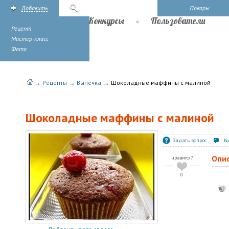
Добавить
Поиск
Повары
Рецепты
Конкурсы
Пользователи
Рецепт
Мастер-класс
Фото
→
→
→
Рецепты
Выпечка
Шоколадные маффины с малиной
Шоколадные маффины с малиной
Задать вопрос
К
Опи
нравится?
0