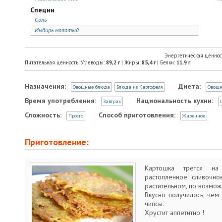
Специи
Соль
Имбирь молотый
Энергетическая ценнос
Питательная ценность: Углеводы:
89,2
г
| Жиры:
85,4
г
| Белки:
11,9
г
Назначения:
Диета:
Овощные блюда
Блюда из Картофеля
Овощ
Время употребления:
Национальность кухни:
Завтрак
Сложность:
Способ приготовления:
Просто
Жаренное
Приготовление:
Картошка трется на
растопленное сливочно
растительном, по возмож
Вкусно получилось, чем
чипсы.
Хрустит аппетитно !