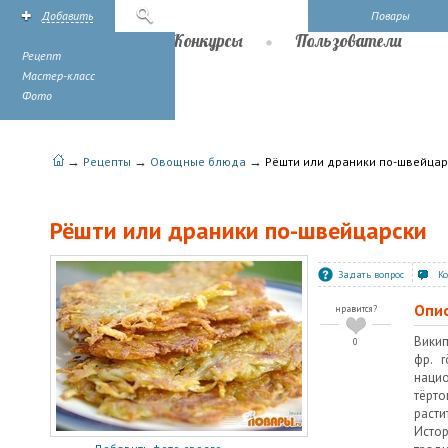
Добавить
Поиск
Повары
Рецепты
Конкурсы
Пользователи
Рецепт
Мастер-класс
Фото
→
→
→
Рецепты
Овощные блюда
Рёшти или драники по-швейцар
Рёшти или драники по-швейцарски
Задать вопрос
К
Опи
нравится?
Викип
0
фр. r
нацио
тёр
раст
Ист