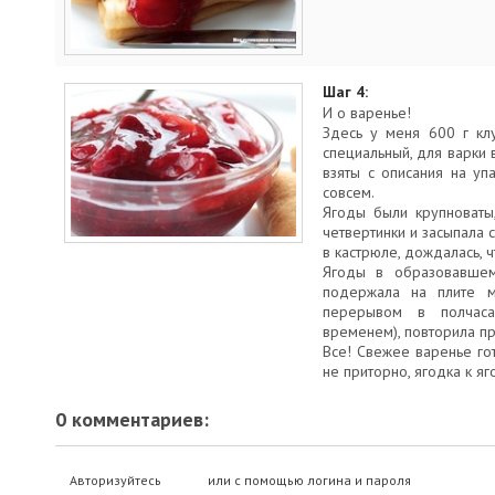
Шаг 4:
И о варенье!
Здесь у меня 600 г кл
специальный, для варки 
взяты с описания на уп
совсем.
Ягоды были крупноваты
четвертинки и засыпала
в кастрюле, дождалась, ч
Ягоды в образовавшем
подержала на плите м
перерывом в полчас
временем), повторила п
Все! Свежее варенье гот
не приторно, ягодка к яг
0 комментариев:
Авторизуйтесь
или с помощью логина и пароля