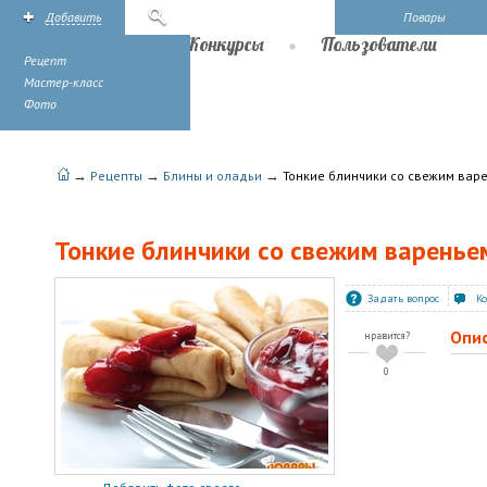
Добавить
Поиск
Повары
Рецепты
Конкурсы
Пользователи
Рецепт
Мастер-класс
Фото
→
→
→
Рецепты
Блины и оладьи
Тонкие блинчики со свежим вар
Тонкие блинчики со свежим варенье
Задать вопрос
К
Опи
нравится?
0