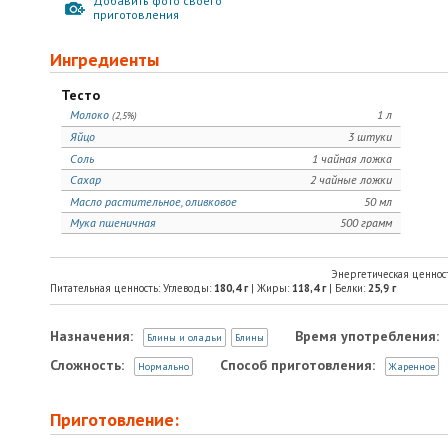
Добавить фото своего
приготовления
Ингредиенты
Тесто
Молоко
1 л
(2,5%)
Яйцо
3 штуки
Соль
1 чайная ложка
Сахар
2 чайные ложки
Масло растительное, оливковое
50 мл
Мука пшеничная
500 грамм
Энергетическая ценнос
Питательная ценность: Углеводы:
180,4
г
| Жиры:
118,4
г
| Белки:
25,9
г
Назначения:
Время употребления:
Блины и оладьи
Блины
Сложность:
Способ приготовления:
Нормально
Жаренное
Приготовление: