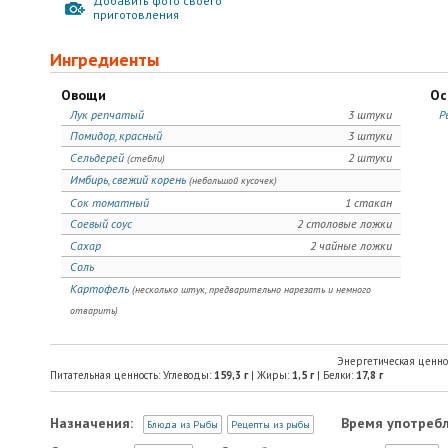
Добавить фото своего
приготовления
Ингредиенты
Овощи
Ос
Лук репчатый
3 штуки
Р
Помидор, красный
3 штуки
Сельдерей
2 штуки
(стебли)
Имбирь, свежий корень
(небольшой кусочек)
Сок томатный
1 стакан
Соевый соус
2 столовые ложки
Сахар
2 чайные ложки
Соль
Картофель
(несколько штук, предварительно нарезать и немного
отварить)
Энергетическая ценно
Питательная ценность: Углеводы:
159,3
г
| Жиры:
1,5
г
| Белки:
17,8
г
Назначения:
Время употребл
Блюда из Рыбы
Рецепты из рыбы