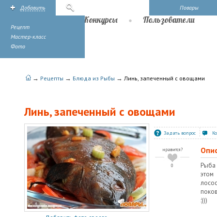
Добавить
Поиск
Повары
Рецепты
Конкурсы
Пользователи
Рецепт
Мастер-класс
Фото
→
→
→
Рецепты
Блюда из Рыбы
Линь, запеченный с овощами
Линь, запеченный с овощами
Задать вопрос
К
Опи
нравится?
Рыба 
0
этом
лосо
поков
:)))