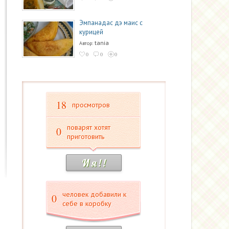
Эмпанадас дэ маис с
курицей
tania
Автор:
0
0
0
18
просмотров
поварят хотят
0
приготовить
И я ! !
человек добавили к
0
себе в коробку