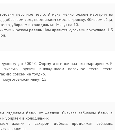
готовим песочное тесто. В муку мелко режем маргарин из
, добавляем соль, перетираем смесь в крошку. Вбиваем яйца,
есто, убираем в холодильник. Минут на 10.
чистим и режем ревень. Нам нравится кусочами покрупнее, 1,5
ной.
 духовку до 200* С. Форму я все же смазала маргарином. В
выпечки руками выкладываем песочное тесто, тесто
так что совсем не трудно.
полуготовности минут 15.
м отделяем белки от желтков. Сначала взбиваем белки в
 и убираем в холодильник.
ваем желтки с сахаром добела, продолжая взбивать,
уку и крахмал.