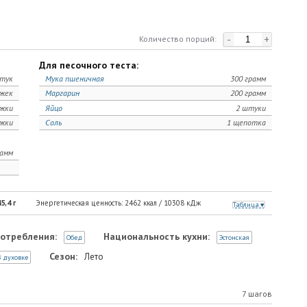
-
+
Количество порций:
Для песочного теста:
тук
Мука пшеничная
300 грамм
ожек
Маргарин
200 грамм
ожки
Яйцо
2 штуки
ожки
Соль
1 щепотка
рамм
5,4
г
Энергетическая ценность:
2462
ккал /
10308
кДж
Таблица
отребления:
Национальность кухни:
Обед
Эстонская
Сезон:
Лето
 духовке
7 шагов