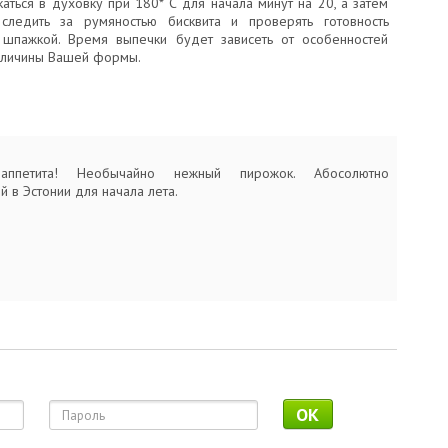
аться в духовку при 180* С для начала минут на 20, а затем
следить за румяностью бисквита и проверять готовность
шпажкой. Время выпечки будет зависеть от особенностей
еличины Вашей формы.
 аппетита! Необычайно нежный пирожок. Абосолютно
 в Эстонии для начала лета.
OK