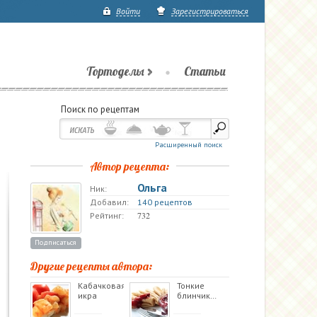
Войти
Зарегистрироваться
Тортоделы
Статьи
Поиск по рецептам
Расширенный поиск
Автор рецепта:
Ольга
Ник:
Добавил:
140 рецептов
732
Рейтинг:
Подписаться
Другие рецепты автора:
Кабачковая
Тонкие
икра
блинчик…