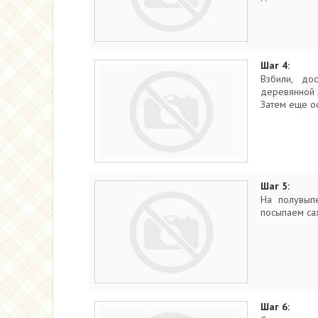
Шаг 4:
Взбили, до
деревянной 
Затем еще о
Шаг 5:
На полувып
посыпаем сах
Шаг 6: