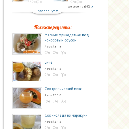
0
0
0
0
все рецепты (140)
развернуть
Похожие рецепты:
Мясные фрикадельки под
кокосовым соусом
tania
Автор:
0
0
0
Биче
tania
Автор:
0
0
0
Сок тропический микс
tania
Автор:
0
0
0
Сок - колада из маракуйи
tania
Автор:
0
0
0