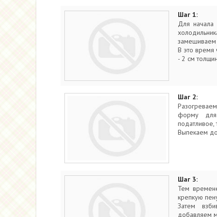
Шаг 1:
Для начала 
холодильника
замешиваем т
В это время 
- 2 см толщи
Шаг 2:
Разогреваем
форму для 
податливое, 
Выпекаем до 
Шаг 3:
Тем времене
крепкую пену
Затем взби
добавляем м