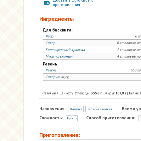
Добавить фото своего
приготовления
Ингредиенты
Для бисквита:
Яйцо
6 ш
Сахар
6 столовых л
Картофельный крахмал
2 столовые л
Мука пшеничная
4 столовые л
Ревень
Ревень
650 г
Сахар
(по вкусу)
Питательная ценность: Углеводы:
355,6
г
| Жиры:
103,8
г
| Белки:
4
Назначения:
Время уп
Выпечка
Выпечка сладкая
Сложность:
Способ приготовления:
Просто
В
Приготовление: