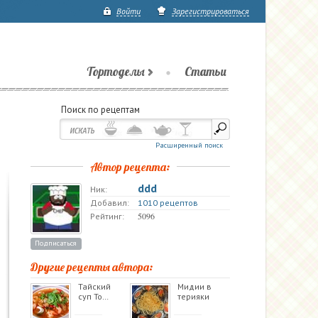
Войти
Зарегистрироваться
Тортоделы
Статьи
Поиск по рецептам
Расширенный поиск
Автор рецепта:
ddd
Ник:
Добавил:
1010 рецептов
5096
Рейтинг:
Подписаться
Другие рецепты автора:
Тайский
Мидии в
суп То…
терияки