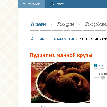
Добавить
Поиск
Рецепты
Конкурсы
Пользовате
→
→
→
Рецепты
Блюда из Круп
Пудинг из манной к
Пудинг из манной крупы
Задать
нравится
0