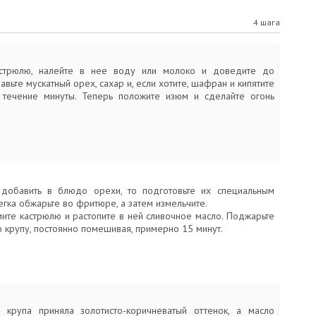
4 шага
астрюлю, налейте в нее воду или молоко и доведите до
авьте мускатный орех, сахар и, если хотите, шафран и кипятите
 течение минуты. Теперь положите изюм и сделайте огонь
 добавить в блюдо орехи, то подготовьте их специальным
егка обжарьте во фритюре, а затем измельчите.
мите кастрюлю и растопите в ней сливочное масло. Поджарьте
 крупу, постоянно помешивая, примерно 15 минут.
 крупа приняла золотисто-коричневатый оттенок, а масло