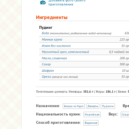
Добавить фото своего
приготовления
Ингредиенты
Пудинг
Вода
65
(молоко/молоко, разбавленное водой наполовину)
Манная крупа
225 г
Изюм без косточек
35 г
Мускатный орех, измельченный
0,5 чайной л
Масло, сливочное
200 г
Сахар
300 г
Шафран
10 ш
Орехи
35 г
(грецкие или лесные)
Питательная ценность: Углеводы:
381,6
г
| Жиры:
186,1
г
| Белки:
5
Назначения:
Вр
Блюда из Круп
Десерты
Пудинги
Национальность кухни:
Вкус:
Индийская
Слад
Способ приготовления:
Варенное