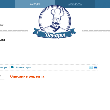
Повары
Тортоделы
ли
рупы
 вопрос
Комментарии
Описание рецепта
?