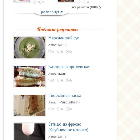
0
0
0
0
все рецепты (1010)
развернуть
Похожие рецепты:
Марсианский суп
tania
Автор:
0
0
0
Ватрушка королевская
nzam
Автор:
0
0
0
Творожная пасха
~PurpleRain~
Автор:
0
0
0
Батидо дэ фрэсас
(Клубничное молоко)
tania
Автор: