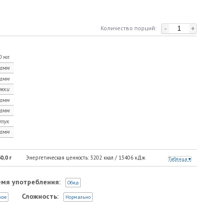
-
+
Количество порций:
0 мл
рамм
рамм
ожки
рамм
рамм
тук
рамм
0,0
г
Энергетическая ценность:
3202
ккал /
13406
кДж
Таблица
емя употребления:
Обед
Сложность:
кое
Нормально