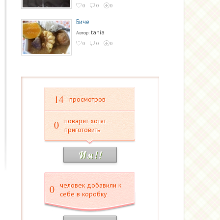
0
0
0
Биче
tania
Автор:
0
0
0
14
просмотров
поварят хотят
0
приготовить
И я ! !
человек добавили к
0
себе в коробку