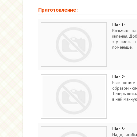
Приготовление:
Шаг 1:
Возьмите к
кипения. Доб
эту смесь в
поменьше.
Шаг 2:
Если хотите
образом - сл
Теперь возь
в ней манную
Шаг 3:
Надо, чтобы