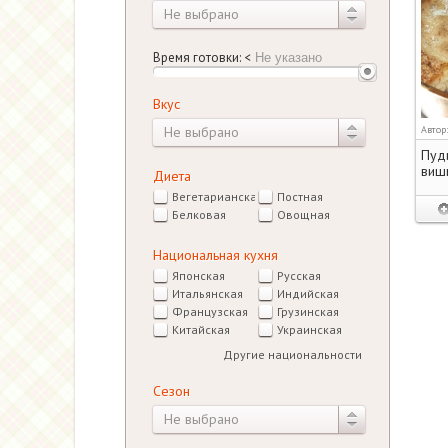
Не выбрано
Время готовки:
<
Вкус
Автор
Не выбрано
Пуди
виш
Диета
Вегетарианская
Постная
Белковая
Овощная
Национальная кухня
Японская
Русская
Итальянская
Индийская
Французская
Грузинская
Китайская
Украинская
Другие национальности
Сезон
Не выбрано