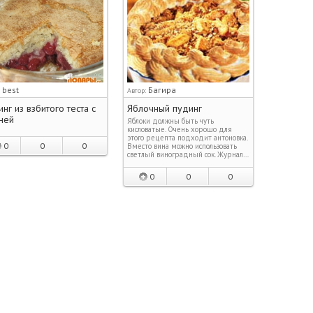
best
Багира
:
Автор:
нг из взбитого теста с
Яблочный пудинг
ней
Яблоки должны быть чуть
кисловатые. Очень хорошо для
этого рецепта подходит антоновка.
0
0
0
Вместо вина можно использовать
светлый виноградный сок. Журнал…
0
0
0