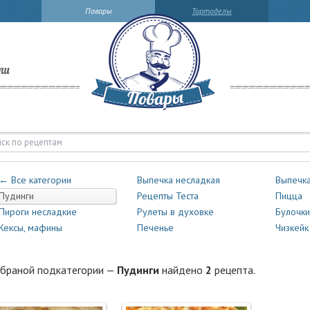
Повары
Тортоделы
ли
динги | Повары.ру
← Все категории
Выпечка несладкая
Выпечка
Пудинги
Рецепты Теста
Пицца
Пироги несладкие
Рулеты в духовке
Булочки
Кексы, мафины
Печенье
Чизкейк
браной подкатегории —
Пудинги
найдено
2
рецепта.