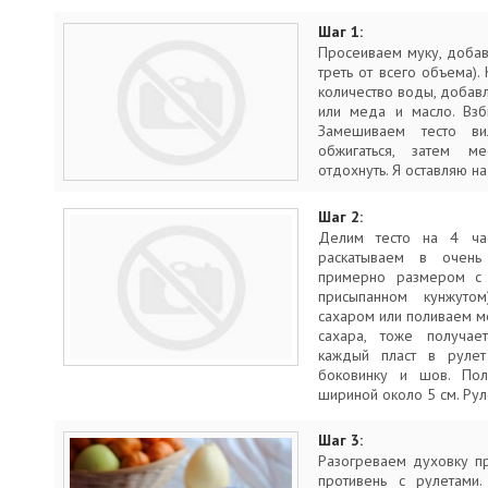
Шаг 1:
Просеиваем муку, добав
треть от всего объема).
количество воды, добавл
или меда и масло. Взб
Замешиваем тесто ви
обжигаться, затем м
отдохнуть. Я оставляю н
Шаг 2:
Делим тесто на 4 ча
раскатываем в очень
примерно размером с 
присыпанном кунжутом
сахаром или поливаем м
сахара, тоже получае
каждый пласт в рулет
боковинку и шов. Пол
шириной около 5 см. Рул
Шаг 3:
Разогреваем духовку п
противень с рулетами