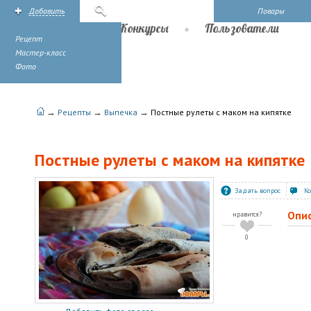
Добавить
Поиск
Повары
Рецепты
Конкурсы
Пользователи
Рецепт
Мастер-класс
Фото
→
→
→
Рецепты
Выпечка
Постные рулеты с маком на кипятке
Постные рулеты с маком на кипятке
Задать вопрос
К
Опи
нравится?
0