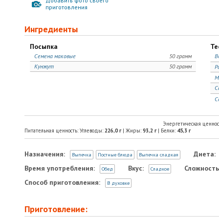
Добавить фото своего
приготовления
Ингредиенты
Посыпка
Те
Семена маковые
50 грамм
В
Кунжут
50 грамм
Р
М
С
С
Энергетическая ценнос
Питательная ценность: Углеводы:
226,0
г
| Жиры:
93,2
г
| Белки:
45,3
г
Назначения:
Диета:
Выпечка
Постные блюда
Выпечка сладкая
Время употребления:
Вкус:
Сложность
Обед
Сладкое
Способ приготовления:
В духовке
Приготовление: