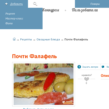
Добавить
Поиск
Повары
Рецепты
Конкурсы
Пользователи
Рецепт
Мастер-класс
Фото
→
→
→
Рецепты
Овощные блюда
Почти Фалафель
Почти Фалафель
Задать вопрос
К
Опи
нравится?
0