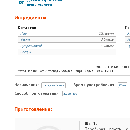
Добавить фото своего
приготовления
Ингредиенты
Котлетки
Па
Нут
250 грамм
Я
Чеснок
3 дольки
М
Лук репчатый
1 штука
С
Специи
Энергетическая ценнос
Питательная ценность: Углеводы:
209,0
г
| Жиры:
64,6
г
| Белки:
82,5
г
Назначения:
Время употребления:
Овощные блюда
Обед
Способ приготовления:
Жаренное
Приготовление:
Шаг 1:
Перебирая пакеты с