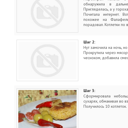
обнаружила в дальн
Пригляделась, а у горох
Почитала интернет. Во
похожее на Фалафель
порадовал. Котлетки по 
Шаг 2:
Нут замочила на ночь, но
Прокрутила через мясору
чесноком, добавила смес
Шаг 3:
Сформировала неболь
сухарях, обмакивая во в
Получилось 10 котлеток.