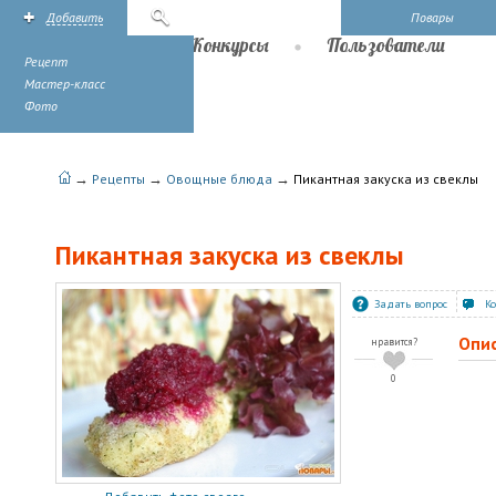
Добавить
Поиск
Повары
Рецепты
Конкурсы
Пользователи
Рецепт
Мастер-класс
Фото
→
→
→
Рецепты
Овощные блюда
Пикантная закуска из свеклы
Пикантная закуска из свеклы
Задать вопрос
К
Опи
нравится?
0