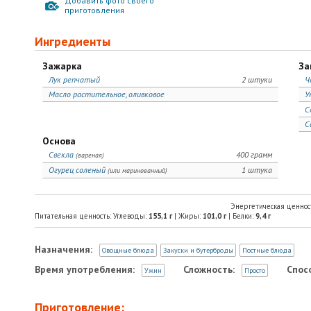
Добавить фото своего
приготовления
Ингредиенты
Зажарка
За
Лук репчатый
2 штуки
Ч
Масло растительное, оливковое
У
С
С
Основа
Свекла
400 грамм
(вареная)
Огурец соленый
1 штука
(или маринованный)
Энергетическая ценнос
Питательная ценность: Углеводы:
155,1
г
| Жиры:
101,0
г
| Белки:
9,4
г
Назначения:
Овощные блюда
Закуски и бутерброды
Постные блюда
Время употребления:
Сложность:
Спос
Ужин
Просто
Приготовление: