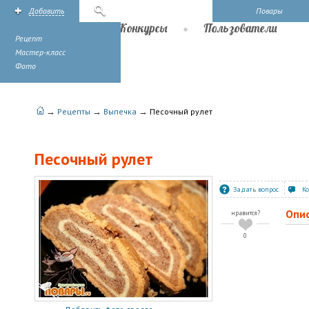
Добавить
Поиск
Повары
Рецепты
Конкурсы
Пользователи
Рецепт
Мастер-класс
Фото
→
→
→
Рецепты
Выпечка
Песочный рулет
Песочный рулет
Задать вопрос
К
Опи
нравится?
0