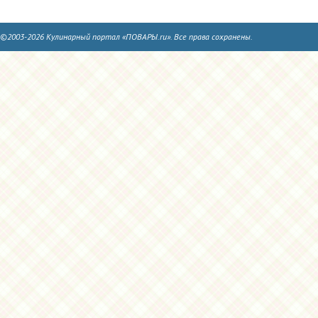
©2003-2026 Кулинарный портал «ПОВАРЫ.ru». Все права сохранены.