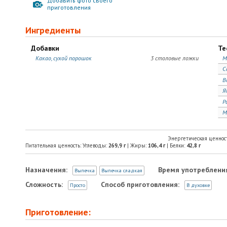
Добавить фото своего
приготовления
Ингредиенты
Добавки
Те
Какао, сухой порошок
3 столовые ложки
М
С
В
Я
Р
М
Энергетическая ценнос
Питательная ценность: Углеводы:
269,9
г
| Жиры:
106,4
г
| Белки:
42,8
г
Назначения:
Время употреблени
Выпечка
Выпечка сладкая
Сложность:
Способ приготовления:
Просто
В духовке
Приготовление: