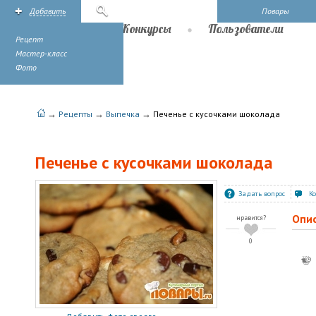
Добавить
Поиск
Повары
Рецепты
Конкурсы
Пользователи
Рецепт
Мастер-класс
Фото
→
→
→
Рецепты
Выпечка
Печенье с кусочками шоколада
Печенье с кусочками шоколада
Задать вопрос
К
Опи
нравится?
0