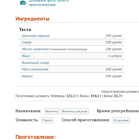
Добавить фото своего
приготовления
Ингредиенты
Тесто
Шоколад горький
300 грамм
Сахар
100 грамм
Масло, сливочное
200 грамм
(комнатной температуры)
Яйцо
1 штука
Ванильный сахар
Мука пшеничная
100 грамм
Арахис
100 грамм
Энергетическая ценност
Питательная ценность: Углеводы:
221,2
г
| Жиры:
194,1
г
| Белки:
61,7
г
Назначения:
Время употреблени
Выпечка
Выпечка сладкая
Сложность:
Способ приготовления:
Просто
В духовке
Приготовление: