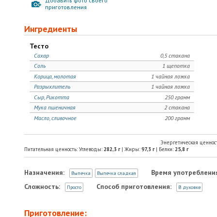
Добавить фото своего
приготовления
Ингредиенты
Тесто
Сахар
0,5 стакана
Соль
1 щепотка
Корица, молотая
1 чайная ложка
Разрыхлитель
1 чайная ложка
Сыр, Рикотта
250 грамм
Мука пшеничная
2 стакана
Масло, сливочное
200 грамм
Энергетическая ценнос
Питательная ценность: Углеводы:
282,3
г
| Жиры:
97,3
г
| Белки:
25,8
г
Назначения:
Время употреблени
Выпечка
Выпечка сладкая
Сложность:
Способ приготовления:
Просто
В духовке
Приготовление: