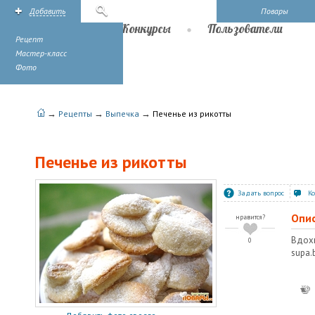
Добавить
Поиск
Повары
Рецепты
Конкурсы
Пользователи
Рецепт
Мастер-класс
Фото
→
→
→
Рецепты
Выпечка
Печенье из рикотты
Печенье из рикотты
Задать вопрос
К
Опи
нравится?
Вдох
0
supa.