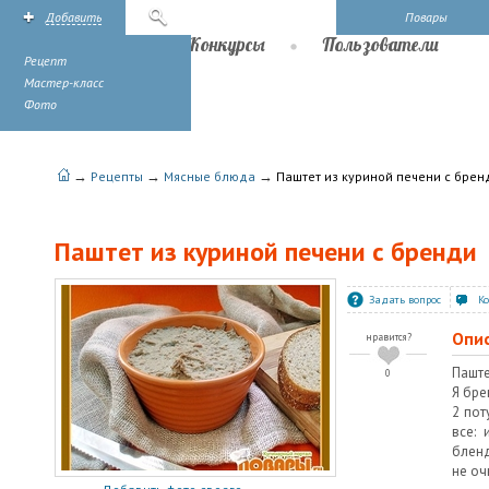
Добавить
Поиск
Повары
Рецепты
Конкурсы
Пользователи
Рецепт
Мастер-класс
Фото
→
→
→
Рецепты
Мясные блюда
Паштет из куриной печени с брен
Паштет из куриной печени с бренди
Задать вопрос
К
Опи
нравится?
Паште
0
Я бре
2 пот
все: 
бленд
не оч