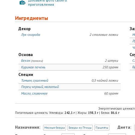
Добавить фото своего
приготовления
Ингредиенты
Декор
За
Лук-скорода
2 столовые ложки
М
Л
Ч
Основа
Со
Бекон
2 штуки
С
(полоски)
Б
Куриная печень
250 грамм
Специи
Тимьян, сушенный
0,3 чайной ложки
Перец черный, молотый
Масло, сливочное
60 грамм
Энергетическая ценност
Питательная ценность: Углеводы:
242,1
г
| Жиры:
198,3
г
| Белки:
86,6
г
Назначения:
Диета:
Мясные блюда
Блюда из Птицы
Паштеты