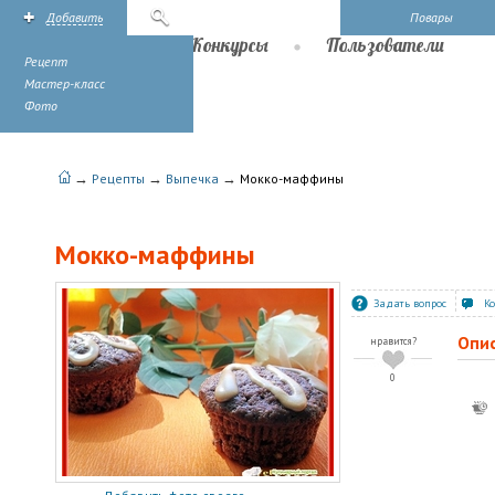
Добавить
Поиск
Повары
Рецепты
Конкурсы
Пользователи
Рецепт
Мастер-класс
Фото
→
→
→
Рецепты
Выпечка
Мокко-маффины
Мокко-маффины
Задать вопрос
К
Опи
нравится?
0