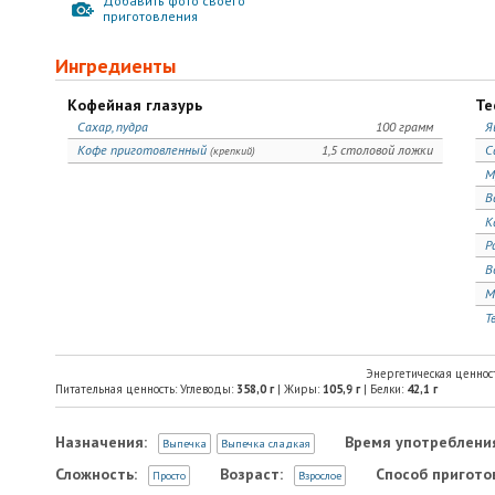
Добавить фото своего
приготовления
Ингредиенты
Кофейная глазурь
Те
Сахар, пудра
100 грамм
Я
Кофе приготовленный
1,5 столовой ложки
С
(крепкий)
М
В
К
Р
В
М
Т
Энергетическая ценнос
Питательная ценность: Углеводы:
358,0
г
| Жиры:
105,9
г
| Белки:
42,1
г
Назначения:
Время употреблени
Выпечка
Выпечка сладкая
Сложность:
Возраст:
Способ пригото
Просто
Взрослое