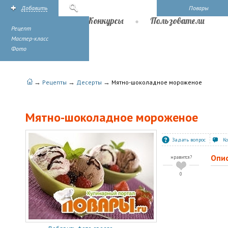
Добавить
Поиск
Повары
Рецепты
Конкурсы
Пользователи
Рецепт
Мастер-класс
Фото
→
→
→
Рецепты
Десерты
Мятно-шоколадное мороженое
Мятно-шоколадное мороженое
Задать вопрос
К
Опи
нравится?
0