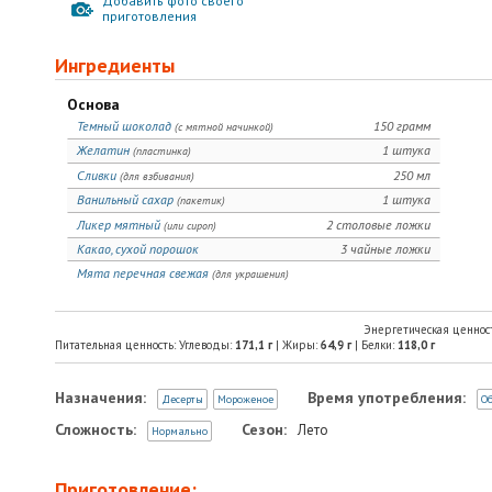
Добавить фото своего
приготовления
Ингредиенты
Основа
Темный шоколад
150 грамм
(с мятной начинкой)
Желатин
1 штука
(пластинка)
Сливки
250 мл
(для взбивания)
Ванильный сахар
1 штука
(пакетик)
Ликер мятный
2 столовые ложки
(или сироп)
Какао, сухой порошок
3 чайные ложки
Мята перечная свежая
(для украшения)
Энергетическая ценнос
Питательная ценность: Углеводы:
171,1
г
| Жиры:
64,9
г
| Белки:
118,0
г
Назначения:
Время употребления:
Десерты
Мороженое
О
Сложность:
Сезон:
Лето
Нормально
Приготовление: