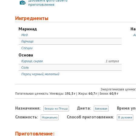
Добавить фото своего
приготовления
Ингредиенты
Маринад
На
Мед
А
Горчица
Специи
Основа
Курица, сырая
1 штука
Соль
Перец черный, молотый
Энергетическая ценнос
Питательная ценность: Углеводы:
191,5
г
| Жиры:
60,7
г
| Белки:
60,9
г
Назначения:
Диета:
Время уп
Блюда из Птицы
Белковая
Сложность:
Способ приготовления:
Нормально
В духовке
Приготовление: