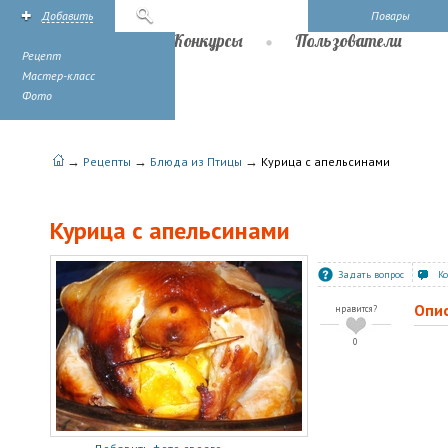
Добавить
Поиск
Повары
Рецепты
Конкурсы
Пользователи
Рецепт
Мастер-класс
Фото
→
→
→
Рецепты
Блюда из Птицы
Курица с апельсинами
Курица с апельсинами
Задать вопрос
К
Опи
нравится?
0