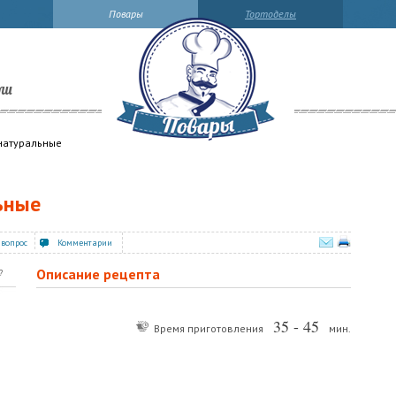
Повары
Тортоделы
ли
натуральные
ьные
 вопрос
Комментарии
Описание рецепта
?
35 - 45
Время приготовления
мин.