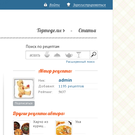
Войти
Зарегистрироваться
Тортоделы
Статьи
Поиск по рецептам
Расширенный поиск
Автор рецепта:
admin
Ник:
Добавил:
1195 рецептов
5637
Рейтинг:
Подписаться
Другие рецепты автора:
Харчо из
Уха
куриц…