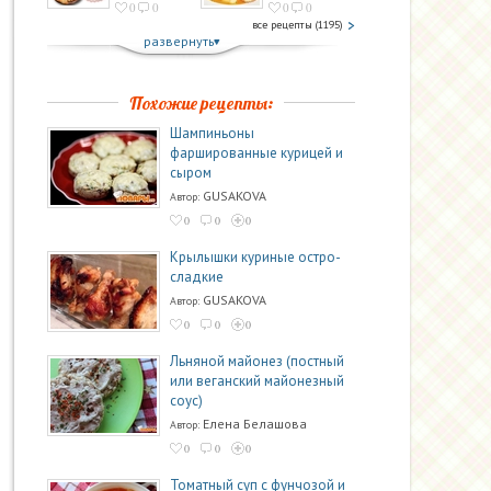
0
0
0
0
все рецепты (1195)
развернуть
Похожие рецепты:
Шампиньоны
фаршированные курицей и
сыром
GUSAKOVA
Автор:
0
0
0
Крылышки куриные остро-
сладкие
GUSAKOVA
Автор:
0
0
0
Льняной майонез (постный
или веганский майонезный
соус)
Елена Белашова
Автор:
0
0
0
Томатный суп с фунчозой и