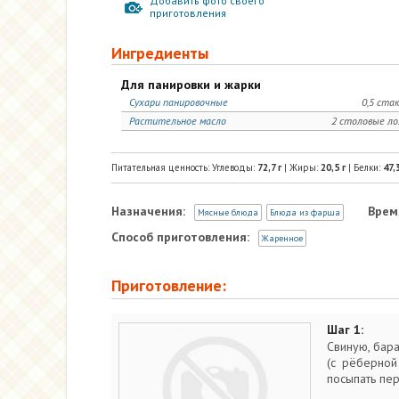
Добавить фото своего
приготовления
Ингредиенты
Для панировки и жарки
Сухари панировочные
0,5 ста
Растительное масло
2 столовые л
Питательная ценность: Углеводы:
72,7
г
| Жиры:
20,5
г
| Белки:
47,
Назначения:
Врем
Мясные блюда
Блюда из фарша
Способ приготовления:
Жаренное
Приготовление:
Шаг 1:
Свиную, бара
(с рёберной 
посыпать пер