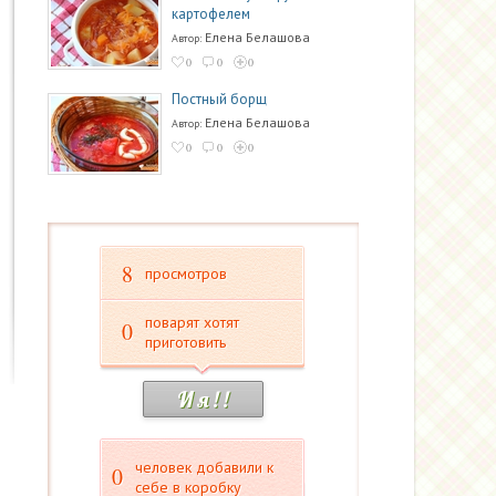
картофелем
Елена Белашова
Автор:
0
0
0
Постный борщ
Елена Белашова
Автор:
0
0
0
8
просмотров
поварят хотят
0
приготовить
И я ! !
человек добавили к
0
себе в коробку