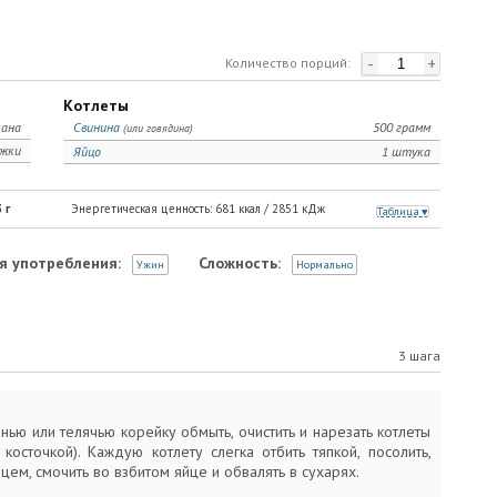
-
+
Количество порций:
Котлеты
кана
Свинина
500 грамм
(или говядина)
ожки
Яйцо
1 штука
3
г
Энергетическая ценность:
681
ккал /
2851
кДж
Таблица
я употребления:
Сложность:
Ужин
Нормально
3 шага
нью или телячью корейку обмыть, очистить и нарезать котлеты
косточкой). Каждую котлету слегка отбить тяпкой, посолить,
цем, смочить во взбитом яйце и обвалять в сухарях.