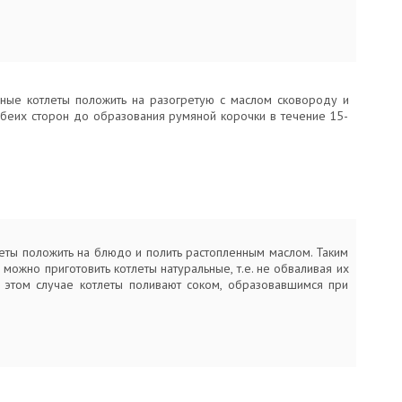
ные котлеты положить на разогретую с маслом сковороду и
обеих сторон до образования румяной корочки в течение 15-
леты положить на блюдо и полить растопленным маслом. Таким
можно приготовить котлеты натуральные, т.е. не обваливая их
В этом случае котлеты поливают соком, образовавшимся при