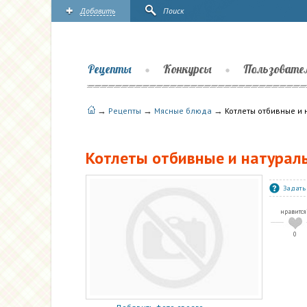
Добавить
Поиск
Рецепты
Конкурсы
Пользовате
→
→
→
Рецепты
Мясные блюда
Котлеты отбивные и 
Котлеты отбивные и натурал
Задать
нравится
0