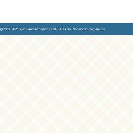
©2003-2026 Кулинарный портал «ПОВАРЫ.ru». Все права сохранены.