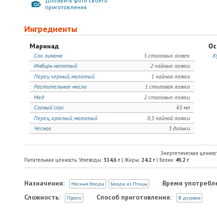
Добавить фото своего
приготовления
Ингредиенты
Маринад
Ос
Сок лимона
5 столовых ложек
К
Имбирь молотый
2 чайные ложки
Перец черный, молотый
1 чайная ложка
Растительное масло
1 столовая ложка
Мед
2 столовые ложки
Соевый соус
65 мл
Перец, красный, молотый
0,5 чайной ложки
Чеснок
3 дольки
Энергетическая ценнос
Питательная ценность: Углеводы:
314,6
г
| Жиры:
24,2
г
| Белки:
49,2
г
Назначения:
Время употребл
Мясные блюда
Блюда из Птицы
Сложность:
Способ приготовления:
Просто
В духовке