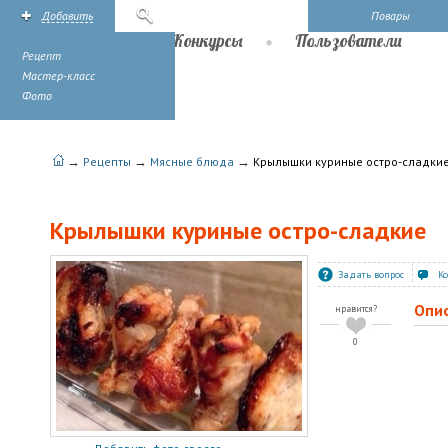
Добавить
Поиск
Повары
Рецепты
Конкурсы
Пользователи
Рецепт
Мастер-класс
Фото
→
→
→
Рецепты
Мясные блюда
Крылышки куриные остро-сладки
Крылышки куриные остро-сладкие
Задать вопрос
К
Опи
нравится?
0