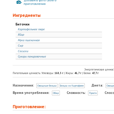
Добавить фото своего
приготовления
Ингредиенты
Биточки
Картофельное пюре
Яйцо
Мука пшеничная
Сыр
Сосиски
Сухари панировочные
Энергетическая ценнос
Питательная ценность: Углеводы:
168,3
г
| Жиры:
46,7
г
| Белки:
47,7
г
Назначения:
Диета:
Овощные блюда
Блюда из Картофеля
Овощ
Время употребления:
Сложность:
Спосо
Обед
Просто
Приготовление: