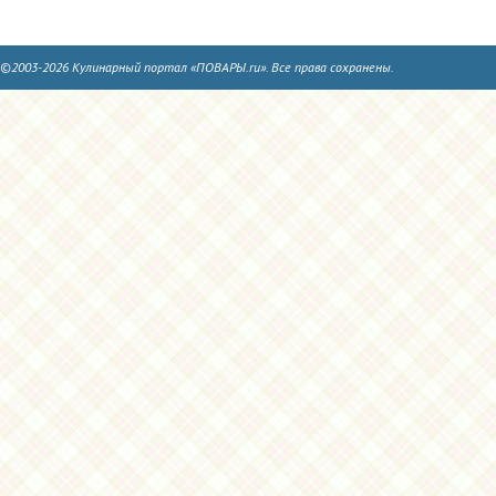
©2003-2026 Кулинарный портал «ПОВАРЫ.ru». Все права сохранены.