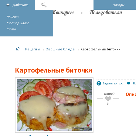
Добавить
Поиск
Повары
Рецепты
Конкурсы
Пользователи
Рецепт
Мастер-класс
Фото
→
→
→
Рецепты
Овощные блюда
Картофельные биточки
Картофельные биточки
Задать вопрос
К
Опи
нравится?
0