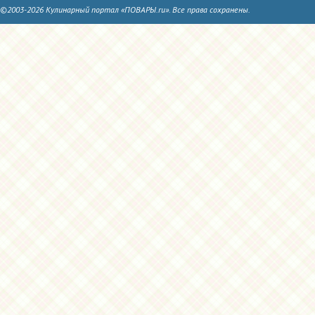
©2003-2026 Кулинарный портал «ПОВАРЫ.ru». Все права сохранены.