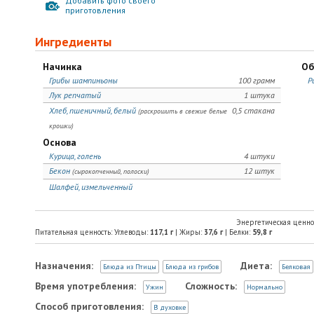
Добавить фото своего
приготовления
Ингредиенты
Начинка
Об
Грибы шампиньоны
100 грамм
Р
Лук репчатый
1 штука
Хлеб, пшеничный, белый
0,5 стакана
(раскрошить в свежие белые
крошки)
Основа
Курица, голень
4 штуки
Бекон
12 штук
(сырокопченный, полоски)
Шалфей, измельченный
Энергетическая ценно
Питательная ценность: Углеводы:
117,1
г
| Жиры:
37,6
г
| Белки:
59,8
г
Назначения:
Диета:
Блюда из Птицы
Блюда из грибов
Белковая
Время употребления:
Сложность:
Ужин
Нормально
Способ приготовления:
В духовке