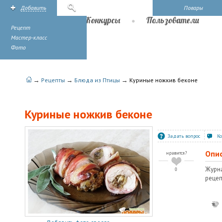
Добавить
Поиск
Повары
Рецепты
Конкурсы
Пользователи
Рецепт
Мастер-класс
Фото
→
→
→
Рецепты
Блюда из Птицы
Куриные ножкив беконе
Куриные ножкив беконе
Задать вопрос
К
Опи
нравится?
Журн
0
рецеп