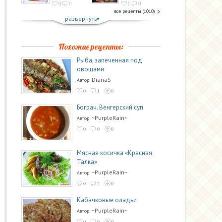
0
0
0
0
все рецепты (1010)
развернуть
Похожие рецепты:
Рыба, запеченная под
овощами
DianaS
Автор:
0
1
0
Бограч. Венгерский суп
~PurpleRain~
Автор:
0
0
0
Мясная косичка «Красная
Талка»
~PurpleRain~
Автор:
0
2
0
Кабачковые оладьи
~PurpleRain~
Автор:
0
0
0