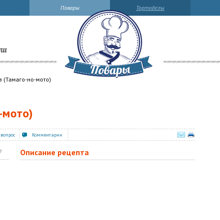
Повары
Тортоделы
ли
 (Тамаго-но-мото)
-мото)
 вопрос
Комментарии
Описание рецепта
?