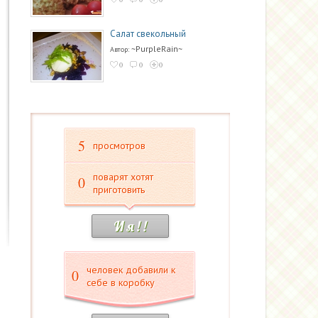
Салат свекольный
~PurpleRain~
Автор:
0
0
0
5
просмотров
поварят хотят
0
приготовить
И я ! !
человек добавили к
0
себе в коробку