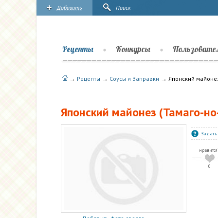
Добавить
Поиск
Рецепты
Конкурсы
Пользовате
→
→
→
Рецепты
Соусы и Заправки
Японский майонез
Японский майонез (Тамаго-но
Задать
нравится
0