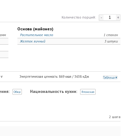
-
+
Количество порций:
Основа (майонез)
рамм
Растительное масло
1 стакан
Желток яичный
3 штуки
9
г
Энергетическая ценность:
869
ккал /
3638
кДж
Таблица
ения:
Национальность кухни:
Обед
Японская
2 шага