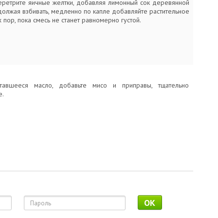
еретрите яичные желтки, добавляя лимонный сок деревянной
должая взбивать, медленно по капле добавляйте растительное
х пор, пока смесь не станет равномерно густой.
тавшееся масло, добавьте мисо и приправы, тщательно
е.
OK