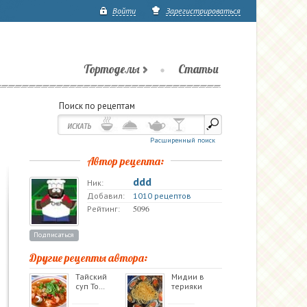
Войти
Зарегистрироваться
Тортоделы
Статьи
Поиск по рецептам
Расширенный поиск
Автор рецепта:
ddd
Ник:
Добавил:
1010 рецептов
5096
Рейтинг:
Подписаться
Другие рецепты автора:
Тайский
Мидии в
суп То…
терияки