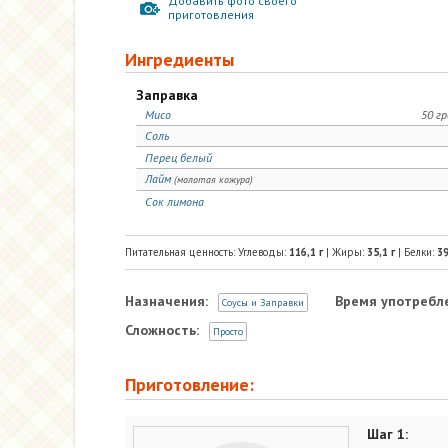
Добавить фото своего
приготовления
Ингредиенты
Заправка
Мисо
50 г
Соль
Перец белый
Лайм
(молотая кожура)
Сок лимона
Питательная ценность: Углеводы:
116,1
г
| Жиры:
35,1
г
| Белки:
3
Назначения:
Время употребл
Соусы и Заправки
Сложность:
Просто
Приготовление:
Шаг 1: