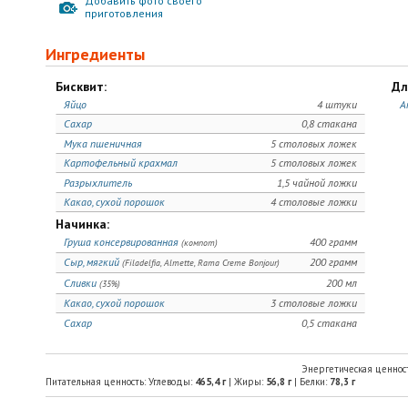
Добавить фото своего
приготовления
Ингредиенты
Бисквит:
Дл
Яйцо
4 штуки
А
Сахар
0,8 стакана
Мука пшеничная
5 столовых ложек
Картофельный крахмал
5 столовых ложек
Разрыхлитель
1,5 чайной ложки
Какао, сухой порошок
4 столовые ложки
Начинка:
Груша консервированная
400 грамм
(компот)
Сыр, мягкий
200 грамм
(Filadelfia, Almette, Rama Creme Bonjour)
Сливки
200 мл
(35%)
Какао, сухой порошок
3 столовые ложки
Сахар
0,5 стакана
Энергетическая ценнос
Питательная ценность: Углеводы:
465,4
г
| Жиры:
56,8
г
| Белки:
78,3
г