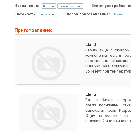
Назначения:
Время употреблени
Выпечка
Выпечка сладкая
Сложность:
Способ приготовления:
Нормально
В духовке
Приготовление:
Шаг 1:
Взбить яйца с сахаром
компоненты теста и прос
перемешать, выложит
выпечки, застеленную пе
15 минут при температур
Шаг 2:
Готовый бисквит осторо
слегка посыпанный саха
выпекался корж. Разре
Одну переложить на 
половиной апельсинового