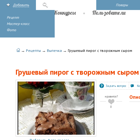
Добавить
Поиск
Повары
Рецепты
Конкурсы
Пользователи
Рецепт
Мастер-класс
Фото
→
→
→
Рецепты
Выпечка
Грушевый пирог с творожным сыром
Грушевый пирог с творожным сыром
Задать вопрос
К
Опи
нравится?
0