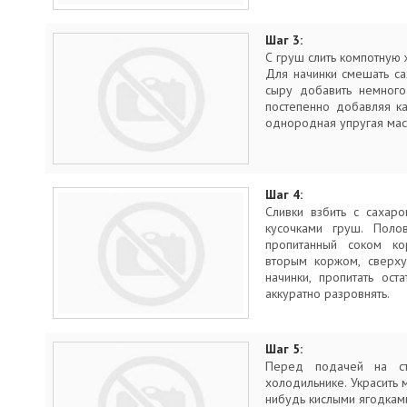
Шаг 3:
С груш слить компотную ж
Для начинки смешать са
сыру добавить немного
постепенно добавляя ка
однородная упругая мас
Шаг 4:
Сливки взбить с сахар
кусочками груш. Поло
пропитанный соком ко
вторым коржом, сверху
начинки, пропитать ост
аккуратно разровнять.
Шаг 5:
Перед подачей на с
холодильнике. Украсить 
нибудь кислыми ягодкам