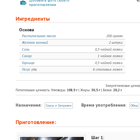
Добавить фото своего
приготовления
Ингредиенты
Основа
Растительное масло
200 грамм
Желток яичный
2 штуки
Соль
0,3 чайной ложки
Сахар
1 чайная ложка
Горчица
0,3 чайной ложки
Уксус
6 столовых ложек
(6%)
Энергетическая ценно
Питательная ценность: Углеводы:
108,9
г
| Жиры:
30,5
г
| Белки:
20,2
г
Назначения:
Время употребления:
Соусы и Заправки
Обед
Приготовление:
Шаг 1: