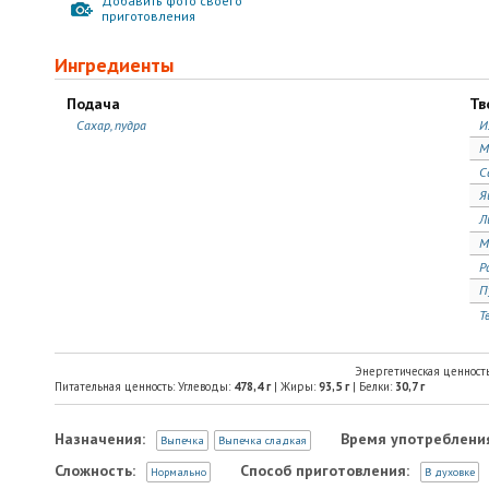
Добавить фото своего
приготовления
Ингредиенты
Подача
Тв
Сахар, пудра
И
М
С
Я
Л
М
Р
П
Т
Энергетическая ценност
Питательная ценность: Углеводы:
478,4
г
| Жиры:
93,5
г
| Белки:
30,7
г
Назначения:
Время употреблени
Выпечка
Выпечка сладкая
Сложность:
Способ приготовления:
Нормально
В духовке