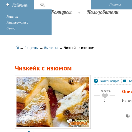
Добавить
Поиск
Повары
Рецепты
Конкурсы
Пользователи
Рецепт
Мастер-класс
Фото
→
→
→
Рецепты
Выпечка
Чизкейк с изюмом
Чизкейк с изюмом
Задать вопрос
К
Опи
нравится?
Источ
0