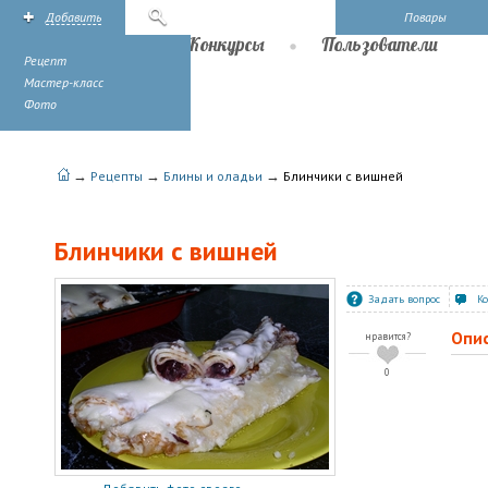
Добавить
Поиск
Повары
Рецепты
Конкурсы
Пользователи
Рецепт
Мастер-класс
Фото
→
→
→
Рецепты
Блины и оладьи
Блинчики с вишней
Блинчики с вишней
Задать вопрос
К
Опи
нравится?
0