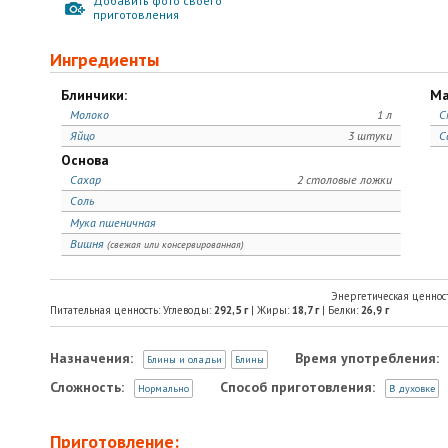
Добавить фото своего
приготовления
Ингредиенты
Блинчики:
Ма
Молоко
1 л
С
Яйцо
3 штуки
С
Основа
Сахар
2 столовые ложки
Соль
Мука пшеничная
Вишня
(свежая или консервированная)
Энергетическая ценнос
Питательная ценность: Углеводы:
292,5
г
| Жиры:
18,7
г
| Белки:
26,9
г
Назначения:
Время употребления:
Блины и оладьи
Блины
Сложность:
Способ приготовления:
Нормально
В духовке
Приготовление: