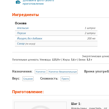
Добавить фото своего
приготовления
Ингредиенты
Основа
Апельсин
1 штука
Персик
2 штуки
Йогурт, без добавок
200 мл
Сахар
(по вкусу)
Энергетическая ценно
Питательная ценность: Углеводы:
125,9
г
| Жиры:
3,6
г
| Белки:
5,3
г
Назначения:
Время употреб
Напитки
Напитки безалкогольные
Вкус:
Сложность:
Сладкое
Просто
Приготовление:
Шаг 1:
Апельсины очистить от