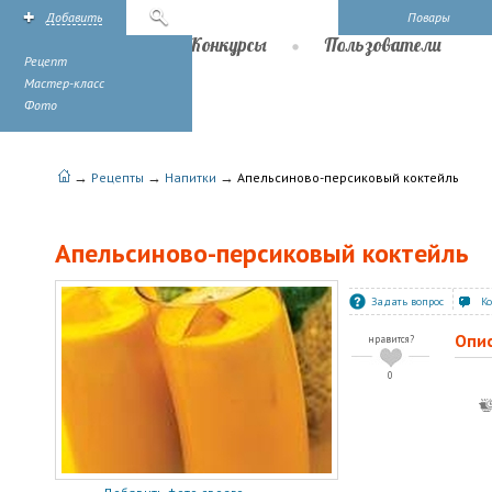
Добавить
Поиск
Повары
Рецепты
Конкурсы
Пользователи
Рецепт
Мастер-класс
Фото
→
→
→
Рецепты
Напитки
Апельсиново-персиковый коктейль
Апельсиново-персиковый коктейль
Задать вопрос
К
Опи
нравится?
0