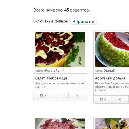
Всего найдено
45
рецептов.
Включеные фильры:
+ Гранат
~PurpleRain~
DianaS
Автор:
Автор:
Салат “Любовница”
Арбузная долька
Предлагаю попробовать пикантный
Вкуснейший, оригиналь
салатик
оформленный торт с м
кремом.
2
1
1
0
0