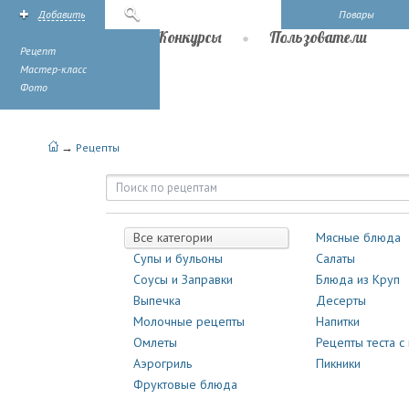
Добавить
Поиск
Повары
Рецепты
Конкурсы
Пользователи
Рецепт
Мастер-класс
Фото
→
Рецепты
Рецепты | Повары.ру
Все категории
Мясные блюда
Супы и бульоны
Салаты
Соусы и Заправки
Блюда из Круп
Выпечка
Десерты
Молочные рецепты
Напитки
Омлеты
Рецепты теста с
Аэрогриль
Пикники
Фруктовые блюда