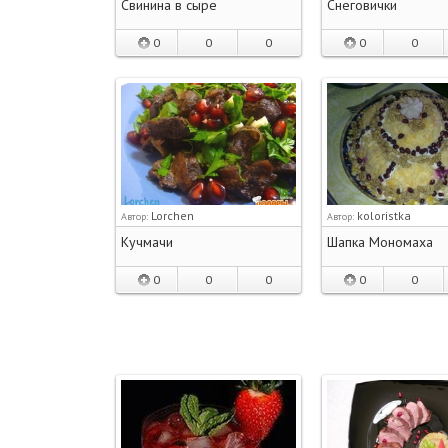
Свинина в сыре
Снеговички
0
0
0
0
0
Lorchen
koloristka
Автор:
Автор:
Кучмачи
Шапка Мономаха
0
0
0
0
0