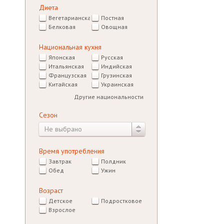
Диета
Вегетарианская
Постная
Белковая
Овощная
Национальная кухня
Японская
Русская
Итальянская
Индийская
Французская
Грузинская
Китайская
Украинская
Другие национальности
Сезон
Не выбрано
Время употребления
Завтрак
Полдник
Обед
Ужин
Возраст
Детское
Подростковое
Взрослое