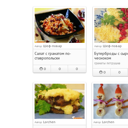
Шеф-повар
Шеф-повар
Автор:
Автор:
Салат с гранатом по-
Бутерброды с сыр
ставропольски
чесноком
гранаты петрушка
0
0
0
0
0
Lorchen
Lorchen
Автор:
Автор: