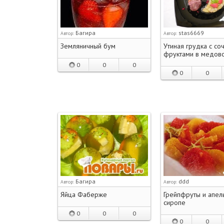
Багира
stas6669
Автор:
Автор:
Земляничный бум
Утиная грудка с со
фруктами в медов
0
0
0
0
0
Багира
ddd
Автор:
Автор:
Яйца Фаберже
Грейпфруты и апел
сиропе
0
0
0
0
0