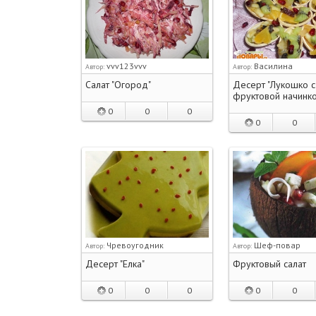
vvv123vvv
Василина
Автор:
Автор:
Салат "Огород"
Десерт "Лукошко с
фруктовой начинко
0
0
0
0
0
Чревоугодник
Шеф-повар
Автор:
Автор:
Десерт "Елка"
Фруктовый салат
0
0
0
0
0