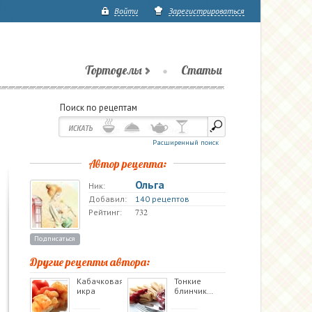
Войти
Зарегистрироваться
Тортоделы
Статьи
Поиск по рецептам
Расширенный поиск
Автор рецепта:
Ольга
Ник:
Добавил:
140 рецептов
732
Рейтинг:
Подписаться
Другие рецепты автора:
Кабачковая
Тонкие
икра
блинчик…