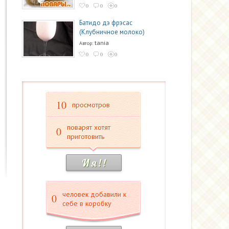
0
0
0
Батидо дэ фрэсас
(Клубничное молоко)
tania
Автор:
0
0
0
10
просмотров
поварят хотят
0
приготовить
И я ! !
человек добавили к
0
себе в коробку