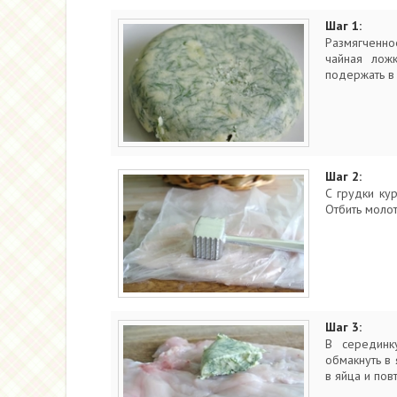
Шаг 1:
Размягченно
чайная ложк
подержать в 
Шаг 2:
С грудки ку
Отбить молот
Шаг 3:
В серединк
обмакнуть в 
в яйца и пов