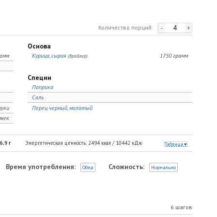
-
+
Количество порций:
Основа
рамм
Курица, сырая
1750 грамм
(бройлер)
Специи
Паприка
Соль
уки
Перец черный, молотый
ожек
6,9
г
Энергетическая ценность:
2494
ккал /
10442
кДж
Таблица
Время употребления:
Сложность:
Обед
Нормально
6 шагов