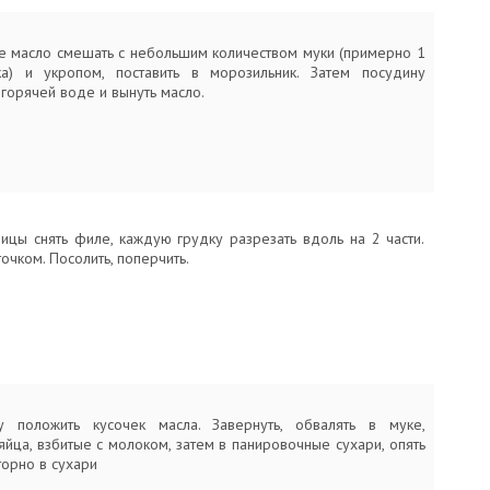
е масло смешать с небольшим количеством муки (примерно 1
а) и укропом, поставить в морозильник. Затем посудину
горячей воде и вынуть масло.
рицы снять филе, каждую грудку разрезать вдоль на 2 части.
очком. Посолить, поперчить.
у положить кусочек масла. Завернуть, обвалять в муке,
яйца, взбитые с молоком, затем в панировочные сухари, опять
торно в сухари