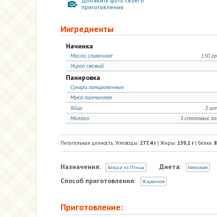
Добавить фото своего
приготовления
Ингредиенты
Начинка
Масло, сливочное
150 г
Укроп свежий
Панировка
Сухари панировочные
Мука пшеничная
Яйцо
3 шт
Молоко
5 столовых л
Питательная ценность: Углеводы:
277,4
г
| Жиры:
139,1
г
| Белки:
8
Назначения:
Диета:
Блюда из Птицы
Белковая
Способ приготовления:
Жаренное
Приготовление: