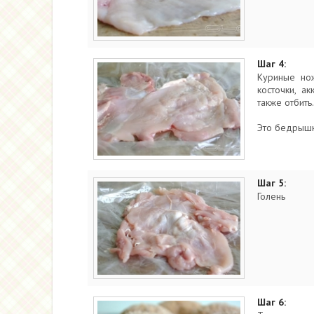
Шаг 4:
Куриные нож
косточки, а
также отбить.
Это бедрыш
Шаг 5:
Голень
Шаг 6: