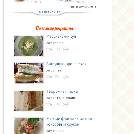
0
0
0
0
все рецепты (140)
развернуть
Похожие рецепты:
Марсианский суп
tania
Автор:
0
0
0
Ватрушка королевская
nzam
Автор:
0
0
0
Творожная пасха
~PurpleRain~
Автор:
0
0
0
Мясные фрикадельки под
кокосовым соусом
tania
Автор: