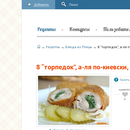
Добавить
Поиск
Рецепты
Конкурсы
Пользовате
→
→
→
Рецепты
Блюда из Птицы
8 “торпедок”, а-ля 
8 “торпедок”, а-ля по-киевски
Задать
нравится
0