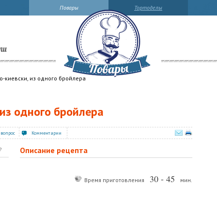
Повары
Тортоделы
ли
по-киевски, из одного бройлера
, из одного бройлера
 вопрос
Комментарии
Описание рецепта
?
30 - 45
Время приготовления
мин.