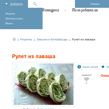
Добавить
Поиск
Повары
Рецепты
Конкурсы
Пользователи
Рецепт
Мастер-класс
Фото
→
→
→
Рецепты
Закуски и бутерброды
Рулет из лаваша
Рулет из лаваша
Задать вопрос
К
Опи
нравится?
0