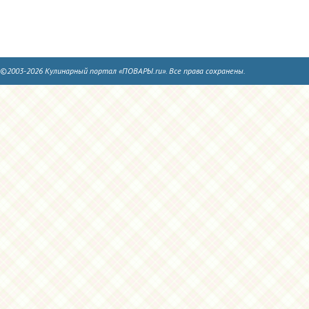
©2003-2026 Кулинарный портал «ПОВАРЫ.ru». Все права сохранены.