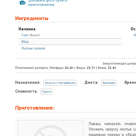
Добавить фото своего
приготовления
Ингредиенты
Начинка
Ос
Сыр
Л
("Виола")
Яйцо
Листья салата
Энергетическая ценно
Питательная ценность: Углеводы:
62,4
г
| Жиры:
21,7
г
| Белки:
21,4
г
Назначения:
Диета:
Время
Закуски и бутерброды
Белковая
Сложность:
Просто
Приготовление:
Лаваш намазать плавл
Уложить сверху листья с
пищевую пленку и убрат