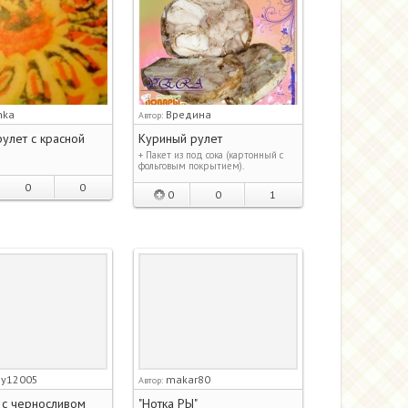
nka
Вредина
Автор:
улет с красной
Куриный рулет
+ Пакет из под сока (картонный с
фольговым покрытием).
0
0
0
0
1
ny12005
makar80
Автор:
 с черносливом
"Нотка РЫ"