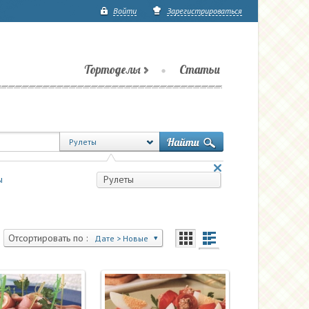
Войти
Зарегистрироваться
Тортоделы
Статьи
Рулеты
ы
Рулеты
Отсортировать по :
Дате > Новые