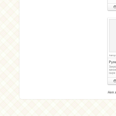
Автор
Рул
Закус
начин
сыра 