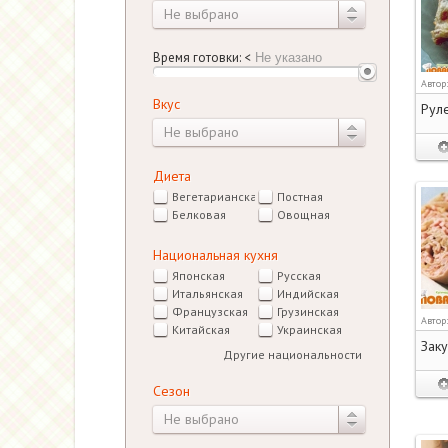
Не выбрано
Время готовки:
<
Автор
Вкус
Руле
Не выбрано
Диета
Вегетарианская
Постная
Белковая
Овощная
Национальная кухня
Японская
Русская
Итальянская
Индийская
Французская
Грузинская
Автор
Китайская
Украинская
Заку
Другие национальности
Сезон
Не выбрано