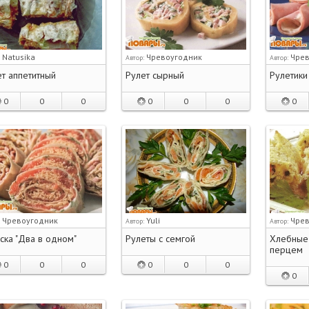
Natusika
Чревоугодник
Чрев
:
Автор:
Автор:
т аппетитный
Рулет сырный
Рулетики
0
0
0
0
0
0
0
Чревоугодник
Yuli
Чрев
:
Автор:
Автор:
ска "Два в одном"
Рулеты с семгой
Хлебные 
перцем
0
0
0
0
0
0
0