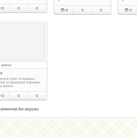
0
0
0
0
0
0
0
admin
:
ет
очный рулет из лаваша с
кой из корейской морковки,
и зелени.
0
0
0