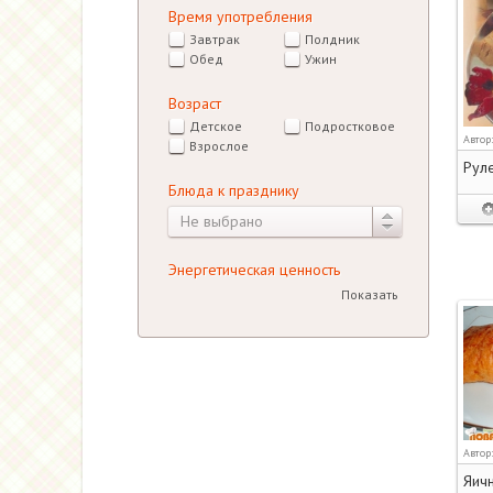
Время употребления
Завтрак
Полдник
Обед
Ужин
Возраст
Детское
Подростковое
Автор
Взрослое
Руле
Блюда к празднику
Не выбрано
Энергетическая ценность
Показать
Автор
Яич