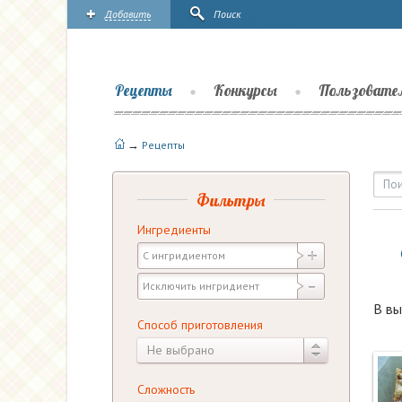
Добавить
Поиск
Рецепты
Конкурсы
Пользовате
→
Рецепты
Рецепты — Закуски и бу
Фильтры
Ингредиенты
В вы
Способ приготовления
Не выбрано
Сложность