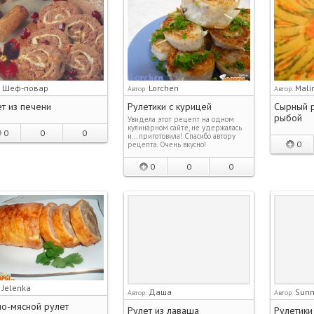
Шеф-повар
Lorchen
Mali
:
Автор:
Автор:
т из печени
Рулетики с курицей
Сырный р
рыбой
Увидела этот рецепт на одном
кулинарном сайте, не удержалась
0
0
0
и... приготовила! Спасибо автору
0
рецепта. Очень вкусно!
0
0
0
Jelenka
:
Даша
Sun
Автор:
Автор:
но-мясной рулет
Рулет из лаваша
Рулетики