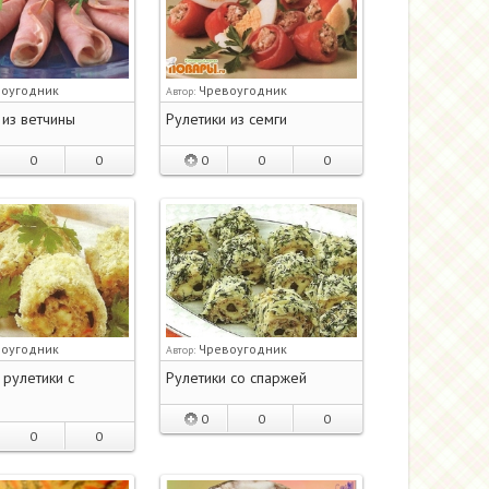
оугодник
Чревоугодник
Автор:
 из ветчины
Рулетики из семги
0
0
0
0
0
оугодник
Чревоугодник
Автор:
рулетики с
Рулетики со спаржей
0
0
0
0
0