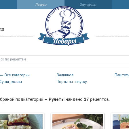
Повары
Тортоделы
ли
терброды — Рулеты | Повары.ру
← Все категории
Заливное
Паштет
Суши, роллы
Торты на закуску
браной подкатегории —
Рулеты
найдено
17
рецептов.