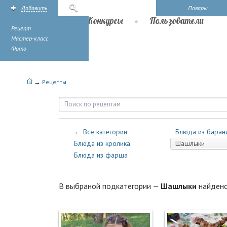
Добавить
Поиск
Повары
Рецепты
Конкурсы
Пользователи
Рецепт
Мастер-класс
Фото
→
Рецепты
Рецепты — Мясные блюда — Ш
← Все категории
Блюда из баран
Блюда из кролика
Шашлыки
Блюда из фарша
В выбраной подкатегории —
Шашлыки
найден