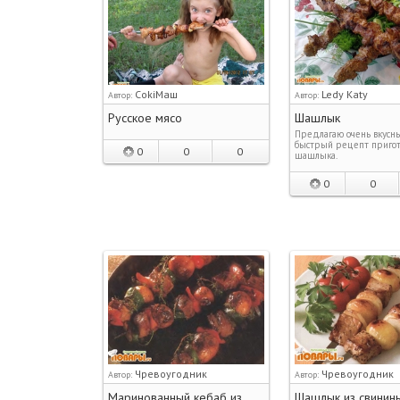
CokiМаш
Ledy Katy
Автор:
Автор:
Русское мясо
Шашлык
Предлагаю очень вкусн
быстрый рецепт приго
0
0
0
шашлыка.
0
0
Чревоугодник
Чревоугодник
Автор:
Автор:
Маринованный кебаб из
Шашлык из свинин