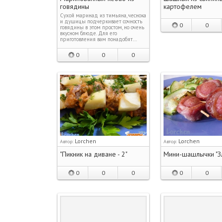
говядины
картофелем
Сухой маринад из тимьяна, чеснока
и душицы подчеркивает сочность
0
0
говядины в этом простом, но очень
вкусном блюде. Для его
приготовления вам понадобят…
0
0
0
Lorchen
Lorchen
Автор:
Автор:
"Пикник на диване - 2"
Мини-шашлычки "З
0
0
0
0
0