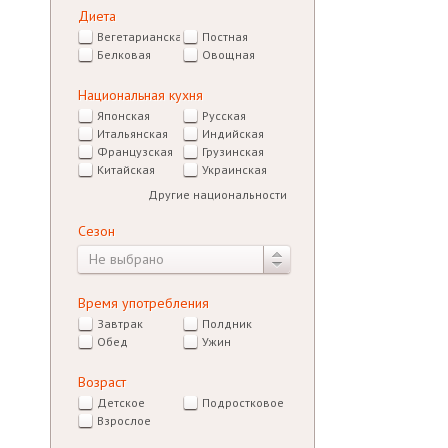
Вегетарианская
Постная
Белковая
Овощная
Национальная кухня
Японская
Русская
Итальянская
Индийская
Французская
Грузинская
Китайская
Украинская
Другие национальности
Сезон
Не выбрано
Время употребления
Завтрак
Полдник
Обед
Ужин
Возраст
Детское
Подростковое
Взрослое
Блюда к празднику