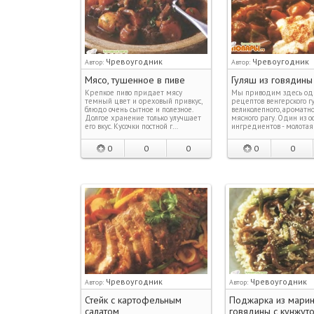
Чревоугодник
Чревоугодник
Автор:
Автор:
Мясо, тушенное в пиве
Гуляш из говядины
Крепкое пиво придает мясу
Мы приводим здесь од
темный цвет и ореховый привкус,
рецептов венгерского г
блюдо очень сытное и полезное.
великолепного, ароматно
Долгое хранение только улучшает
мясного рагу. Один из о
его вкус. Кусочки постной г…
ингредиентов - молотая
0
0
0
0
0
Чревоугодник
Чревоугодник
Автор:
Автор:
Стейк с картофельным
Поджарка из мари
салатом
говядины с кунжут