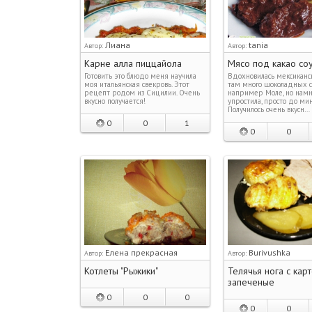
Лиана
tania
Автор:
Автор:
Карне алла пиццайола
Мясо под какао со
Готовить это блюдо меня научила
Вдохновилась мексиканск
моя итальянская свекровь. Этот
там много шоколадных со
рецепт родом из Сицилии. Очень
например Моле, но намн
вкусно получается!
упростила, просто до ми
Получилось очень вкусн…
0
0
1
0
0
Елена прекрасная
Burivushka
Автор:
Автор:
Котлеты "Рыжики"
Телячья нога с ка
запеченые
0
0
0
0
0