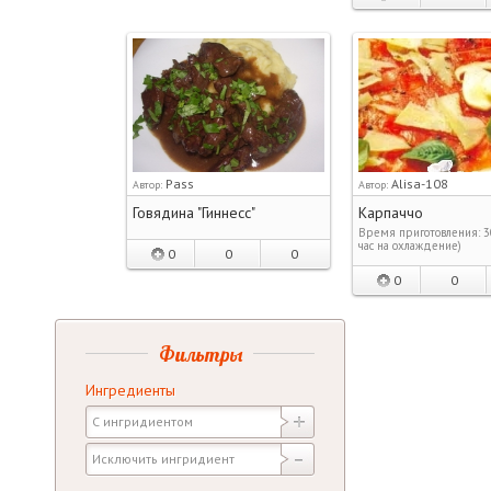
Pass
Alisa-108
Автор:
Автор:
Говядина "Гиннесс"
Карпаччо
Время приготовления: 30
час на охлаждение)
0
0
0
0
0
Фильтры
Ингредиенты