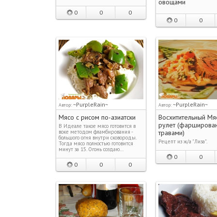
овощами
0
0
0
0
0
~PurpleRain~
~PurpleRain~
Автор:
Автор:
Мясо с рисом по-азиатски
Восхитительный Мя
рулет (фарширова
В Идеале такое мясо готовится в
воке методом фламбирования -
травами)
большого огня внутри сковороды.
Рецепт из ж/а "Лиза".
Тогда мясо полностью готовится
минут за 15. Огонь создаю…
0
0
0
0
0