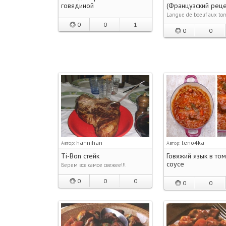
говядиной
(Французский реце
Langue de boeuf aux tom
0
0
1
0
0
hannihan
leno4ka
Автор:
Автор:
Ti-Bon стейк
Говяжий язык в то
соусе
Берем все самое свежее!!!
0
0
0
0
0