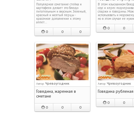
Популярное сочетание стейка и
В этом изысканном блюд
картофеля делает это блюдо
соус и херес подчеркива
питательным и вкусным. Зеленый,
спаржи и говядины. Мож
красный и желтый перцы -
использовать и морожену
красочное дополнение к этому
но в этом случае ее нужн
аппет…
0
0
0
0
0
Чревоугодник
Чревоугодник
Автор:
Автор:
Говядина, жаренная в
Говядина рубленая
сметане
0
0
0
0
0