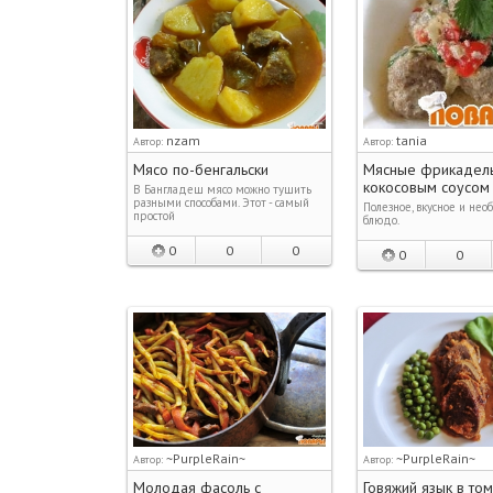
nzam
tania
Автор:
Автор:
Мясо по-бенгальски
Мясные фрикадель
кокосовым соусом
В Бангладеш мясо можно тушить
разными способами. Этот - самый
Полезное, вкусное и нео
простой
блюдо.
0
0
0
0
0
~PurpleRain~
~PurpleRain~
Автор:
Автор:
Молодая фасоль с
Говяжий язык в то