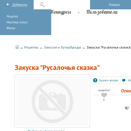
Добавить
Поиск
Повары
Рецепты
Конкурсы
Пользователи
Рецепт
Мастер-класс
Фото
→
→
→
Рецепты
Закуски и бутерброды
Закуска "Русалочья сказка
Закуска "Русалочья сказка"
Задать вопрос
К
Опи
нравится?
0