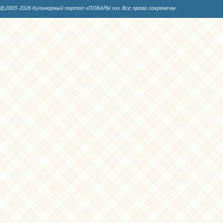
©2003-2026 Кулинарный портал «ПОВАРЫ.ru». Все права сохранены.