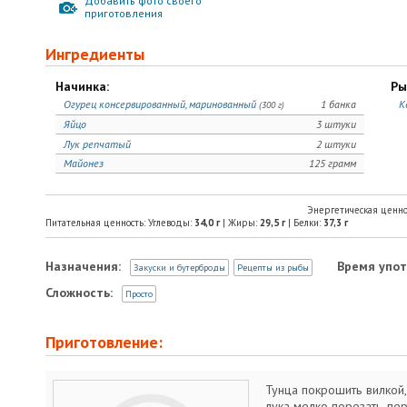
Добавить фото своего
приготовления
Ингредиенты
Начинка:
Ры
Огурец консервированный, маринованный
1 банка
К
(300 г)
Яйцо
3 штуки
Лук репчатый
2 штуки
Майонез
125 грамм
Энергетическая ценно
Питательная ценность: Углеводы:
34,0
г
| Жиры:
29,5
г
| Белки:
37,3
г
Назначения:
Время упот
Закуски и бутерброды
Рецепты из рыбы
Сложность:
Просто
Приготовление:
Тунца покрошить вилкой,
лука мелко порезать, пе