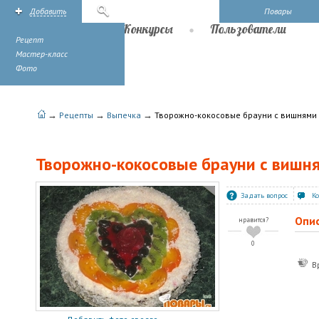
Добавить
Поиск
Повары
Рецепты
Конкурсы
Пользователи
Рецепт
Мастер-класс
Фото
→
→
→
Рецепты
Выпечка
Творожно-кокосовые брауни с вишнями
Творожно-кокосовые брауни с вишн
Задать вопрос
К
Опи
нравится?
0
В