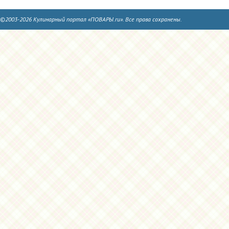
©2003-2026 Кулинарный портал «ПОВАРЫ.ru». Все права сохранены.