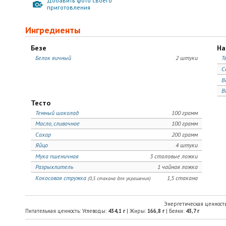
Добавить фото своего
приготовления
Ингредиенты
Безе
На
Белок яичный
2 штуки
Т
С
В
В
Тесто
Темный шоколад
100 грамм
Масло, сливочное
100 грамм
Сахар
200 грамм
Яйцо
4 штуки
Мука пшеничная
3 столовые ложки
Разрыхлитель
1 чайная ложка
Кокосовая стружка
1,5 стакана
(0,5 стакана для украшения)
Энергетическая ценност
Питательная ценность: Углеводы:
434,1
г
| Жиры:
166,8
г
| Белки:
43,7
г