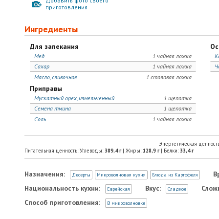
Добавить фото своего
приготовления
Ингредиенты
Для запекания
Ос
Мед
1 чайная ложка
К
Сахар
1 чайная ложка
Ч
Масло, сливочное
1 столовая ложка
Приправы
Мускатный орех, измельченный
1 щепотка
Семена тмина
1 щепотка
Соль
1 чайная ложка
Энергетическая ценност
Питательная ценность: Углеводы:
389,4
г
| Жиры:
128,9
г
| Белки:
33,4
г
Назначения:
В
Десерты
Микроволновая кухня
Блюда из Картофеля
Национальность кухни:
Вкус:
Слож
Еврейская
Сладкое
Способ приготовления:
В микроволновке