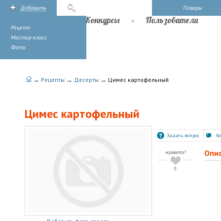
Добавить
Поиск
Повары
Рецепты
Конкурсы
Пользователи
Рецепт
Мастер-класс
Фото
→
→
→
Рецепты
Десерты
Цимес картофельный
Цимес картофельный
Задать вопрос
К
Опи
нравится?
0