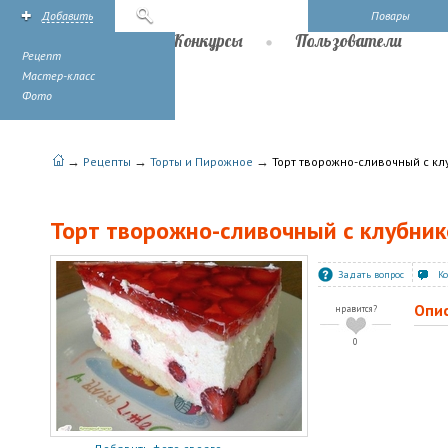
Добавить
Поиск
Повары
Рецепты
Конкурсы
Пользователи
Рецепт
Мастер-класс
Фото
→
→
→
Рецепты
Торты и Пирожное
Торт творожно-сливочный с кл
Торт творожно-сливочный с клубник
Задать вопрос
К
Опи
нравится?
0