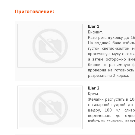
Приготовление:
Шаг 1:
Бисквит.
Разогреть духовку до 16
На водяной бане взбит
густой светло-жёлтой м
просеянную муку с солью
а затем осторожно вме
бисквит в разъёмную ф
проверяя на готовность
разрезать на 2 коржа.
Шаг 2:
Крем.
Желатин распустить в 10
с сахарной пудрой до 
цедру, 100 мл слив
перемешать до однор
взбитыми сливками, ввест