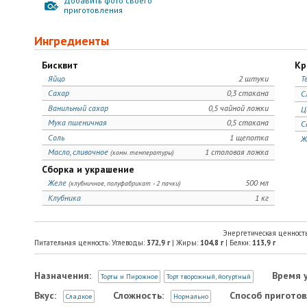
Добавить фото своего
приготовления
Ингредиенты
Бисквит
Кр
Яйцо
2 штуки
Т
Сахар
0,3 стакана
С
Ванильный сахар
0,5 чайной ложки
Ц
Мука пшеничная
0,5 стакана
С
Соль
1 щепотка
Ж
Масло, сливочное
1 столовая ложка
(комн. температуры)
Сборка и украшение
Желе
500 мл
(клубничное, полуфабрикат - 2 пачки)
Клубника
1 кг
Энергетическая ценност
Питательная ценность: Углеводы:
372,9
г
| Жиры:
104,8
г
| Белки:
113,9
г
Назначения:
Время 
Торты и Пирожное
Торт творожный, йогуртный
Вкус:
Сложность:
Способ приготов
Сладкое
Нормально