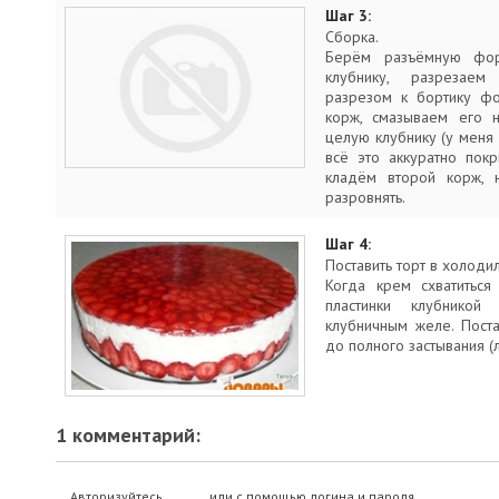
Шаг 3:
Сборка.
Берём разъёмную фо
клубнику, разрезае
разрезом к бортику ф
корж, смазываем его 
целую клубнику (у меня 
всё это аккуратно пок
кладём второй корж, 
разровнять.
Шаг 4:
Поставить торт в холодил
Когда крем схватиться
пластинки клубникой
клубничным желе. Поста
до полного застывания (
1 комментарий:
Авторизуйтесь
или с помощью логина и пароля