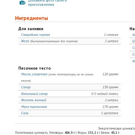
Добавить фото своего
приготовления
Ингредиенты
Для заливки
На
Смородина, черная
1 стакан
А
Желе
1 штука
Ц
(быстрозастывающее для тортов)
С
С
Я
Песочное тесто
Масло, сливочное
120 грамм
(комн. температуры, но не сильно
мягкое)
Сахар
130 грамм
Ванильный сахар
0.5 чайной ложки
Желток яичный
2 штуки
Мука пшеничная
170 грамм
Соль
1 щепотка
Энергетическая ценност
Питательная ценность: Углеводы:
406,9
г
| Жиры:
131,2
г
| Белки:
45,1
г