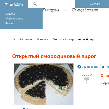
Добавить
Поиск
Повары
Рецепты
Конкурсы
Пользователи
Рецепт
Мастер-класс
Фото
→
→
→
Рецепты
Выпечка
Открытый смородиновый пирог
Открытый смородиновый пирог
Задать вопрос
К
Опи
нравится?
Форма
0