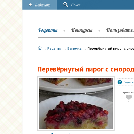
Добавить
Поиск
Рецепты
Конкурсы
Пользовате
→
→
→
Рецепты
Выпечка
Перевёрнутый пирог с смо
Перевёрнутый пирог с сморо
Задать
нравится
0