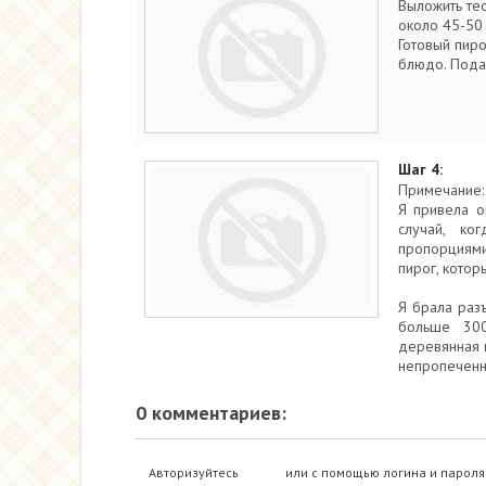
Выложить тес
около 45-50 
Готовый пир
блюдо. Пода
Шаг 4:
Примечание:
Я привела о
случай, ко
пропорциям
пирог, котор
Я брала раз
больше 300
деревянная 
непропеченн
0 комментариев:
Авторизуйтесь
или с помощью логина и пароля