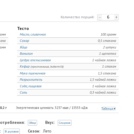
-
+
Количество порций:
Тесто
рамм
Масло, сливочное
100 грамм
кана
Сахар
0,5 стакана
рамм
Яйцо
2 штуки
Ванилин
1 щепотка
Цедра апельсиновая
1 чайная ложка
Кефир
1 стакан
(простокваша, buttermilk)
Мука пшеничная
1,5 стакана
Разрыхлитель
1,5 чайной ложки
Сода, пищевая
1 чайная ложка
Соль
0,3 чайной ложки
0,2
г
Энергетическая ценность:
3237
ккал /
13553
кДж
Таблица
отребления:
Вкус:
Обед
Сладкое
:
Сезон:
Лето
В духовке