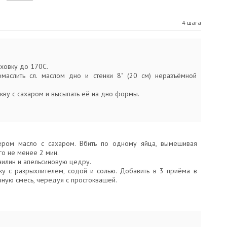
4 шага
ховку до 170С.
маслить сл. маслом дно и стенки 8" (20 см) неразъёмной
кву с сахаром и высыпать её на дно формы.
ером масло с сахаром. Вбить по одному яйца, вымешивая
го не менее 2 мин.
нилин и апельсиновую цедру.
ку с разрыхлителем, содой и солью. Добавить в 3 приёма в
ную смесь, чередуя с простоквашей.