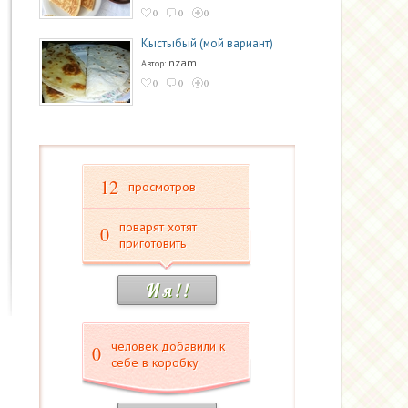
0
0
0
Кыстыбый (мой вариант)
nzam
Автор:
0
0
0
12
просмотров
поварят хотят
0
приготовить
И я ! !
человек добавили к
0
себе в коробку