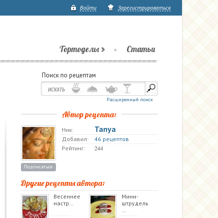
Войти
Зарегистрироваться
Тортоделы
Статьи
Поиск по рецептам
Расширенный поиск
Автор рецепта:
Tanya
Ник:
Добавил:
46 рецептов
244
Рейтинг:
Подписаться
Другие рецепты автора:
Весеннее
Мини-
настр…
штрудель
…