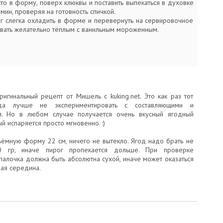
то в форму, поверх клюквы и поставить выпекаться в духовке
мин, проверяя на готовность спичкой.
ог слегка охладить в форме и перевернуть на сервировочное
вать желательно тёплым с ванильным мороженным.
ригинальный рецепт от Мишель с kuking.net. Это как раз тот
гда лучше не экспериментировать с составляющими и
и. Но в любом случае получается очень вкусный ягодный
ый испаряется просто мгновенно. :)
ъёмную форму 22 см, ничего не вытекло. Ягод надо брать не
 гр, иначе пирог пропекается дольше. При проверке
палочка должна быть абсолютна сухой, иначе может оказаться
ая середина.