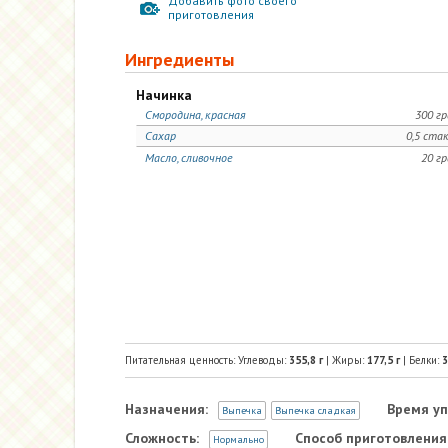
Добавить фото своего
приготовления
Ингредиенты
Начинка
Смородина, красная
300 г
Сахар
0,5 ста
Масло, сливочное
20 г
Питательная ценность: Углеводы:
355,8
г
| Жиры:
177,5
г
| Белки:
3
Назначения:
Время уп
Выпечка
Выпечка сладкая
Сложность:
Способ приготовления
Нормально