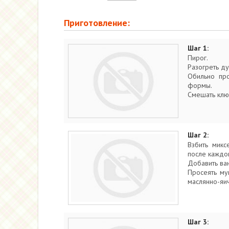
Приготовление:
Шаг 1:
Пирог.
Разогреть ду
Обильно про
формы.
Смешать клю
Шаг 2:
Взбить микс
после каждо
Добавить ва
Просеять му
маслянно-яич
Шаг 3: