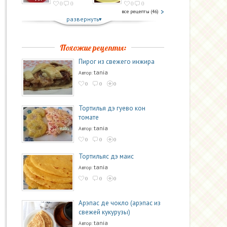
0
0
0
0
все рецепты (46)
развернуть
Похожие рецепты:
Пирог из свежего инжира
tania
Автор:
0
0
0
Тортилья дэ гуево кон
томате
tania
Автор:
0
0
0
Тортильяс дэ маис
tania
Автор:
0
0
0
Арэпас де чокло (арэпас из
свежей кукурузы)
tania
Автор: